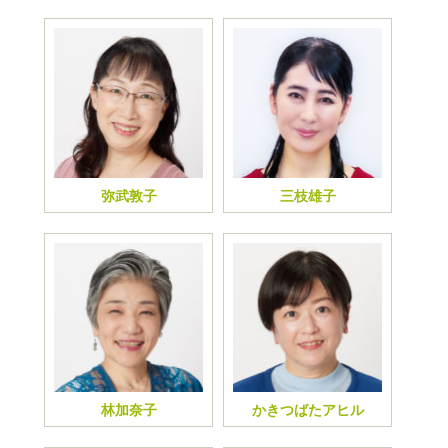
弥武敦子
三枝雄子
林加奈子
かきつばたアヒル