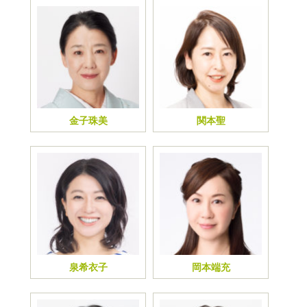
金子珠美
関本聖
泉希衣子
岡本端充