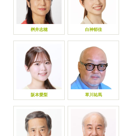
桝井志穂
白神郁佳
阪本愛梨
草川祐馬