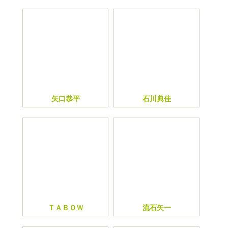
矢口恭平
石川典佳
ＴＡＢＯＷ
流石矢一