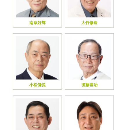
南条好輝
大竹修造
小松健悦
後藤基治