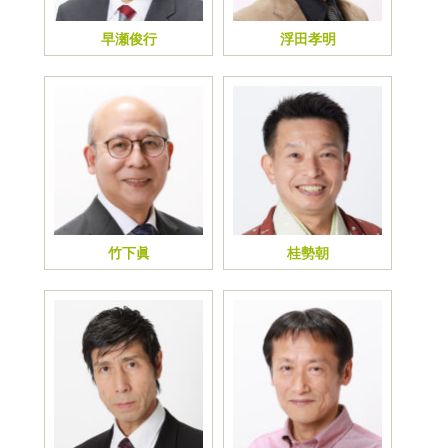
早瀬俊行
浮田孝明
竹下眞
桂勢朝