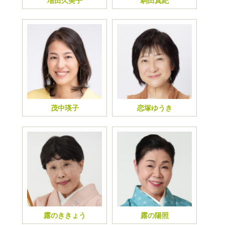
増田久美子
駒田真紀
茂中瑛子
恋塚ゆうき
露のききょう
露の陽照