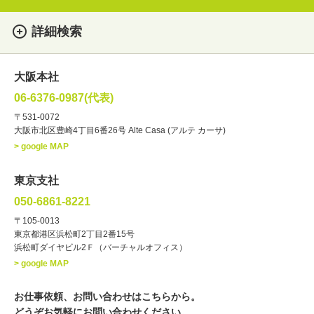
詳細検索
女性
男性
・性別
大阪本社
俳優
声優
・ジャンル
06-6376-0987(代表)
お笑い・バラエティー
司会者
〒531-0072
大阪市北区豊崎4丁目6番26号 Alte Casa (アルテ カーサ)
ナレーター
レポーター
> google MAP
ラジオパーソナリティー
実況
文化人・アーティスト
諸芸
東京支社
講談
モーションアクター
050-6861-8221
・年齢
〒105-0013
歳～
歳
東京都港区浜松町2丁目2番15号
浜松町ダイヤビル2Ｆ（バーチャルオフィス）
北海道
東北
関東
中部
・出身地
> google MAP
近畿
中国・四国
九州・沖縄
その他
お仕事依頼、お問い合わせはこちらから。
どうぞお気軽にお問い合わせください。