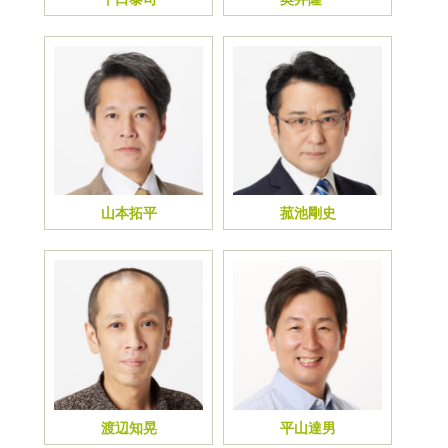
山本拓平
菰池剛史
渡辺知晃
平山達男