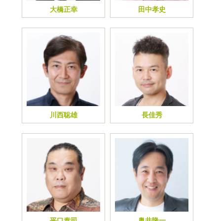
大橋正幸
田中孝史
川西聡雄
長佳秀
平口泰司
奥井隆一