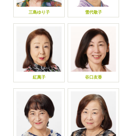
三島ゆり子
雪代敬子
紅萬子
谷口友香