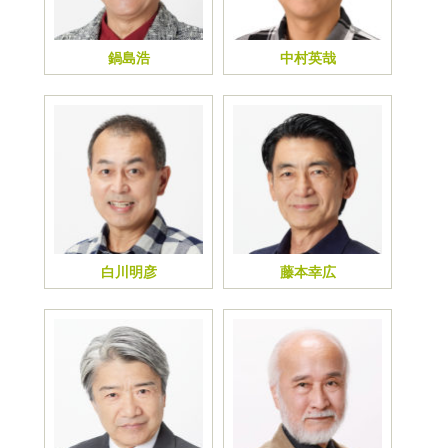
鍋島浩
中村英哉
白川明彦
藤本幸広