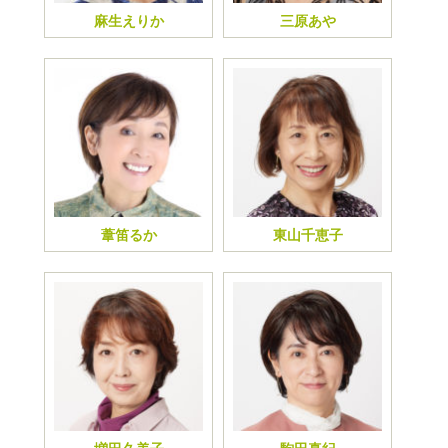
麻生えりか
三原あや
葦笛るか
東山千恵子