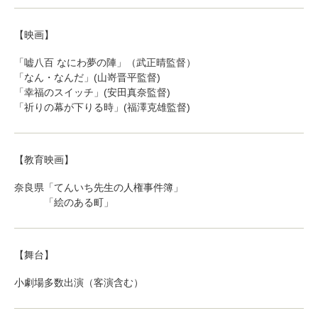
【映画】
「嘘八百 なにわ夢の陣」（武正晴監督）
「なん・なんだ」(山嵜晋平監督)
「幸福のスイッチ」(安田真奈監督)
「祈りの幕が下りる時」(福澤克雄監督)
【教育映画】
奈良県「てんいち先生の人権事件簿」
「絵のある町」
【舞台】
小劇場多数出演（客演含む）