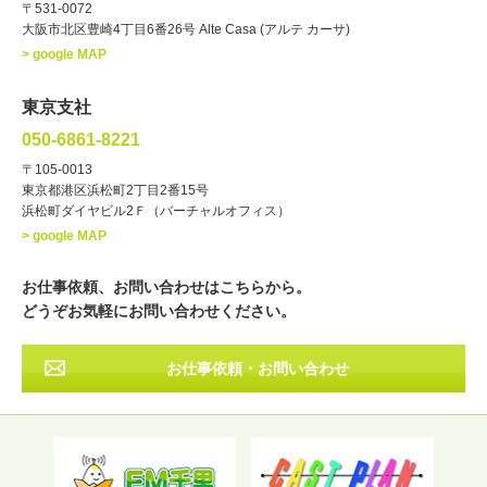
お笑い・バラエティー
司会者
〒531-0072
大阪市北区豊崎4丁目6番26号 Alte Casa (アルテ カーサ)
ナレーター
レポーター
> google MAP
ラジオパーソナリティー
実況
文化人・アーティスト
諸芸
東京支社
講談
モーションアクター
050-6861-8221
・年齢
〒105-0013
歳～
歳
東京都港区浜松町2丁目2番15号
浜松町ダイヤビル2Ｆ（バーチャルオフィス）
北海道
東北
関東
中部
・出身地
> google MAP
近畿
中国・四国
九州・沖縄
その他
お仕事依頼、お問い合わせはこちらから。
どうぞお気軽にお問い合わせください。
お仕事依頼・お問い合わせ
フリーワード検索