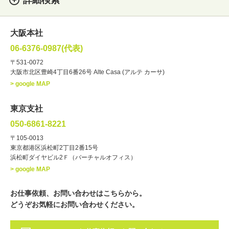
詳細検索
女性
男性
・性別
大阪本社
俳優
声優
・ジャンル
06-6376-0987(代表)
お笑い・バラエティー
司会者
〒531-0072
大阪市北区豊崎4丁目6番26号 Alte Casa (アルテ カーサ)
ナレーター
レポーター
> google MAP
ラジオパーソナリティー
実況
文化人・アーティスト
諸芸
東京支社
講談
モーションアクター
050-6861-8221
・年齢
〒105-0013
歳～
歳
東京都港区浜松町2丁目2番15号
浜松町ダイヤビル2Ｆ（バーチャルオフィス）
北海道
東北
関東
中部
・出身地
> google MAP
近畿
中国・四国
九州・沖縄
その他
お仕事依頼、お問い合わせはこちらから。
どうぞお気軽にお問い合わせください。