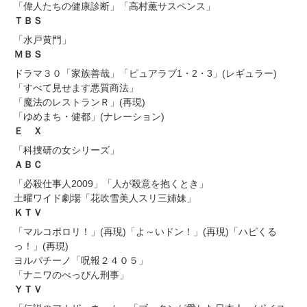
「偉人たちの健康診断」「高村薫サスペンス」
ＴＢＳ
「水戸黄門」
ＭＢＳ
ドラマ３０「家族善哉」「ピュアラブ1・2・3」(レギュラー)
「すべて見せます悪質商法」
「魔法のレストランＲ」(再現)
「ゆめまち・健都」(ナレーション)
Ｅ Ｘ
「科捜研の女シリーズ」
ＡＢＣ
「必殺仕事人2009」「人が殺意を抱くとき」
土曜ワイド劇場「花吹雪美人スリ三姉妹」
ＫＴＶ
「マルコポロリ！」(再現)「よ～いドン！」(再現)「ハピくる
っ！」(再現)
ヨルパチーノ「呪報２４０５」
「ナニワのべっぴん刑事」
ＹＴＶ