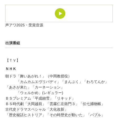
声アワ2025・受賞音源
出演番組
【ＴＶ】
ＮＨＫ
朝ドラ「舞いあがれ！」（中岡教授役）
「カムカムエヴリバディ」「まんぷく」「わろてんか」
「あさが来た」「カーネーション」
「ウェルかめ」(レギュラー)
ＢＳプレミアム「平成細雪」「リキッド」
ＢＳ時代劇「大岡越前」「雲霧仁左衛門３」「伝七捕物帳」
古代史ドラマスペシャル「大化改新」
「歴史秘話ヒストリア」「その時歴史が動いた」「バブル」