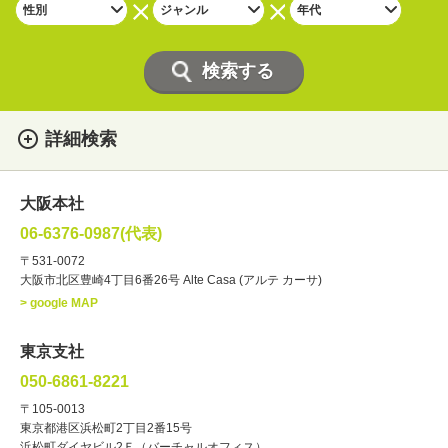
詳細検索
女性
男性
・性別
大阪本社
俳優
声優
・ジャンル
06-6376-0987(代表)
お笑い・バラエティー
司会者
〒531-0072
大阪市北区豊崎4丁目6番26号 Alte Casa (アルテ カーサ)
ナレーター
レポーター
> google MAP
ラジオパーソナリティー
実況
文化人・アーティスト
諸芸
東京支社
講談
モーションアクター
050-6861-8221
・年齢
〒105-0013
歳～
歳
東京都港区浜松町2丁目2番15号
浜松町ダイヤビル2Ｆ（バーチャルオフィス）