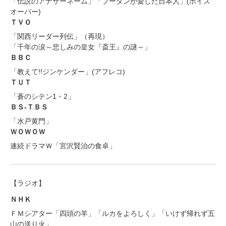
「伝説のアナザーネーム」「ブータンが愛した日本人」(ボイス
オーバー)
ＴＶＯ
「関西リーダー列伝」（再現）
「千年の涙～悲しみの皇女『斎王』の謎～」
ＢＢＣ
「教えて!!ジンケンダー」(アフレコ)
ＴＵＴ
「蒼のシテン1・2」
ＢＳ-ＴＢＳ
「水戸黄門」
ＷＯＷＯＷ
連続ドラマＷ「宮沢賢治の食卓」
【ラジオ】
ＮＨＫ
ＦＭシアター「四頭の羊」「ルカをよろしく」「いけず帰れず五
山の送り火」