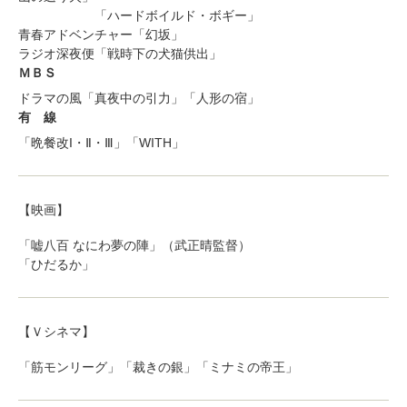
「ハードボイルド・ボギー」
青春アドベンチャー「幻坂」
ラジオ深夜便「戦時下の犬猫供出」
ＭＢＳ
ドラマの風「真夜中の引力」「人形の宿」
有 線
「晩餐改I・Ⅱ・Ⅲ」「WITH」
【映画】
「嘘八百 なにわ夢の陣」（武正晴監督）
「ひだるか」
【Ｖシネマ】
「筋モンリーグ」「裁きの銀」「ミナミの帝王」