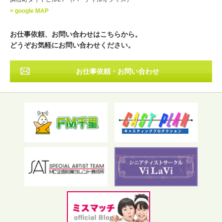
北海道
東北
関東
中部
・出身地
> google MAP
近畿
中国・四国
九州・沖縄
その他
お仕事依頼、お問い合わせはこちらから。
どうぞお気軽にお問い合わせください。
お仕事依頼・お問い合わせ
フリーワード検索