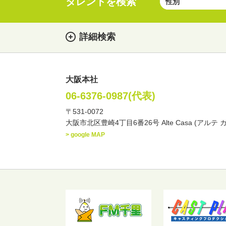
タレントを検索
詳細検索
大阪本社
女性
男性
・性別
06-6376-0987(代表)
〒531-0072
俳優
声優
お笑
・ジャンル
大阪市北区豊崎4丁目6番26号 Alte Casa (アルテ 
文化人・アーティスト
> google MAP
・年齢
歳～
歳
北海道
東北
関
・出身地