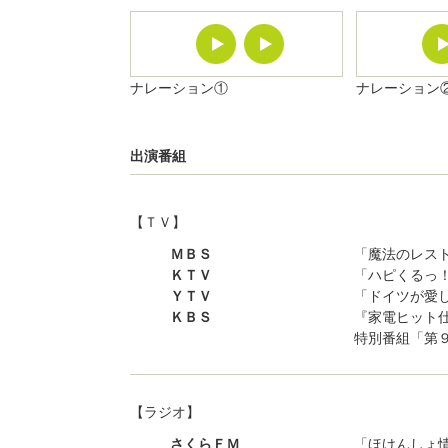
ナレーション①
ナレーション
出演番組
【ＴＶ】
ＭＢＳ
「魔法のレスト
ＫＴＶ
「ハピくるっ！
ＹＴＶ
「ドイツが愛し
ＫＢＳ
『家電ヒット
特別番組「第９
【ラジオ】
さくらＦＭ
「ほけんしょ