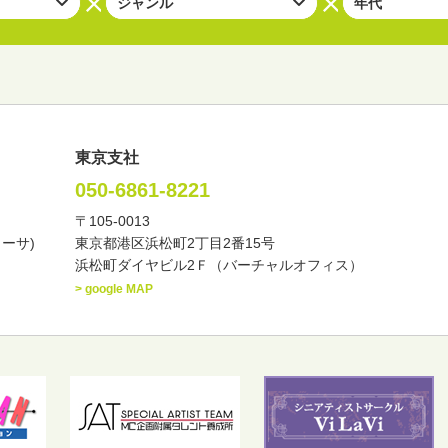
東京支社
050-6861-8221
〒105-0013
い・バラエティー
司会者
ナレーター
レポーター
カーサ)
東京都港区浜松町2丁目2番15号
諸芸
講談
モーションアクター
浜松町ダイヤビル2Ｆ（バーチャルオフィス）
> google MAP
東
中部
近畿
中国・四国
九州・沖縄