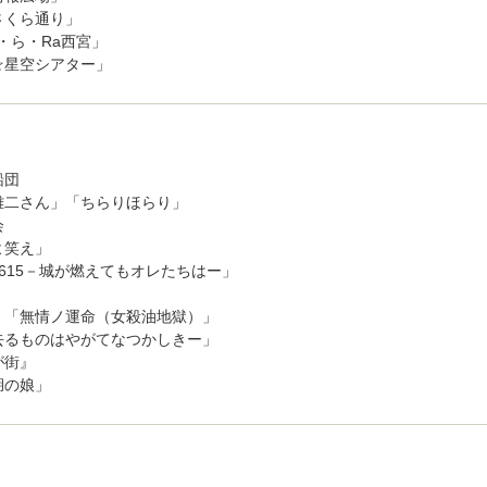
さくら通り」
a・ら・Ra西宮」
☆星空シアター」
船団
雄二さん」「ちらりほらり」
会
よ笑え」
615－城が燃えてもオレたちはー」
」「無情ノ運命（女殺油地獄）」
去るものはやがてなつかしきー」
が街』
湖の娘」