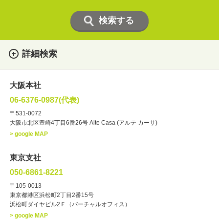
詳細検索
女性
男性
・性別
大阪本社
俳優
声優
・ジャンル
06-6376-0987(代表)
お笑い・バラエティー
司会者
〒531-0072
大阪市北区豊崎4丁目6番26号 Alte Casa (アルテ カーサ)
ナレーター
レポーター
> google MAP
ラジオパーソナリティー
実況
文化人・アーティスト
諸芸
東京支社
講談
モーションアクター
050-6861-8221
・年齢
〒105-0013
歳～
歳
東京都港区浜松町2丁目2番15号
浜松町ダイヤビル2Ｆ（バーチャルオフィス）
北海道
東北
関東
中部
・出身地
> google MAP