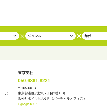
東京支社
050-6861-8221
〒105-0013
い・バラエティー
司会者
ナレーター
レポーター
カーサ)
東京都港区浜松町2丁目2番15号
諸芸
講談
モーションアクター
浜松町ダイヤビル2Ｆ（バーチャルオフィス）
> google MAP