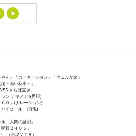
ょやん」「カーネーション」「ウェルかめ」
劇場～赤い花束～」
:55 さらば宝塚」
ラン ナキメシ｣(再現)
ＣＯ」(ナレーション)
ハイヒール」(再現)
ャル「人間の証明」
「呪報２４０５」
!」（再現ＶＴＲ）