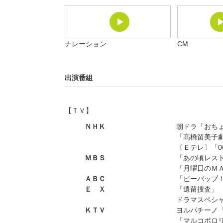
ナレーション
CM
出演番組
【ＴＶ】
ＮＨＫ
朝ドラ「おち
「髙橋留美子
〔Ｅテレ〕「06
ＭＢＳ
「あの頃レスト
「月曜日のＭＡ
ＡＢＣ
「ビーバップ！
Ｅ Ｘ
「遺留捜査」
ドラマスペシ
ＫＴＶ
ヨルパチーノ
「マルコポロリ