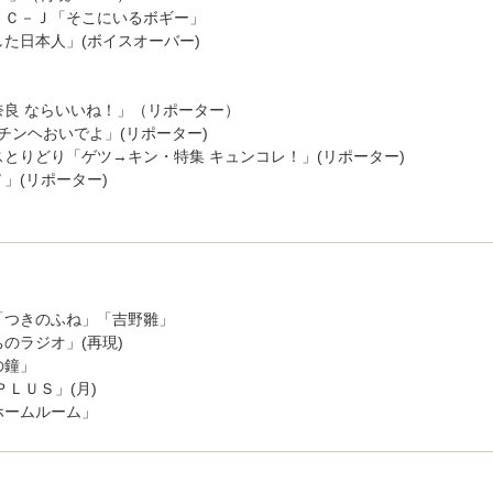
ＩＣ－Ｊ「そこにいるボギー」
た日本人」(ボイスオーバー)
」
」
奈良 ならいいね！」（リポーター）
チンヘおいでよ」(リポーター)
とりどり「ゲツ→キン・特集 キュンコレ！」(リポーター)
」(リポーター)
「つきのふね」「吉野雛」
のラジオ」(再現)
の鐘」
ＰＬＵＳ」(月)
ホームルーム」