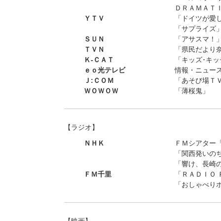
ＤＲＡＭＡＴ
ＹＴＶ
「ドイツが愛し
「サプライズ
ＳＵＮ
「アサスマ！
ＴＶＮ
「県民だより
Ｋ-ＣＡＴ
「キッズ･キッ
ｅｏ光テレビ
情報・ニュース
Ｊ:ＣＯＭ
「あそび場ＴＶ
ＷＯＷＯＷ
「薄桜鬼」
【ラジオ】
ＮＨＫ
ＦＭシアター
「関西発いのち
「響け、長崎
ＦＭ千里
「ＲＡＤＩＯ 
「おしゃべり
【映画】