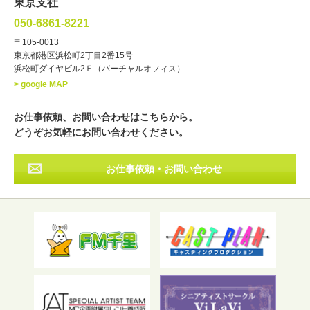
東京支社
講談
モーションアクター
050-6861-8221
・年齢
〒105-0013
歳～
歳
東京都港区浜松町2丁目2番15号
浜松町ダイヤビル2Ｆ（バーチャルオフィス）
北海道
東北
関東
中部
・出身地
> google MAP
近畿
中国・四国
九州・沖縄
その他
お仕事依頼、お問い合わせはこちらから。
どうぞお気軽にお問い合わせください。
お仕事依頼・お問い合わせ
フリーワード検索