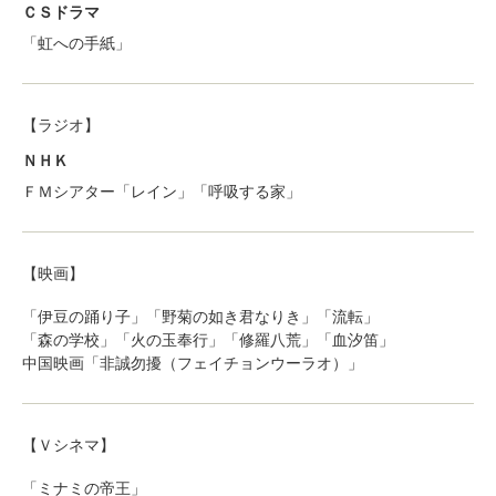
ＣＳドラマ
「虹への手紙」
【ラジオ】
ＮＨＫ
ＦＭシアター「レイン」「呼吸する家」
【映画】
「伊豆の踊り子」「野菊の如き君なりき」「流転」
「森の学校」「火の玉奉行」「修羅八荒」「血汐笛」
中国映画「非誠勿擾（フェイチョンウーラオ）」
【Ｖシネマ】
「ミナミの帝王」