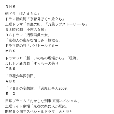
ＮＨＫ
朝ドラ「ほんまもん」
ドラマ新銀河「京都発ぼくの旅立ち」
土曜ドラマ「再生の町」「万葉ラブストーリー･冬」
ＢＳ時代劇「小吉の女房」
ＢＳドラマ「活動冩眞の女」
「京都人の密かな愉しみ・桜散る」
ドラマ愛の詩「パパトールドミー」
ＭＢＳ
ドラマ３０「新・いのちの現場から」「暖流」
よしもと新喜劇「すっちーの蘇り」
ＴＢＳ
「浪花少年探偵団」
ＡＢＣ
「ドヨルの妄想族」「必殺仕事人2009」
Ｅ Ｘ
日曜プライム「おかしな刑事 京都スペシャル」
土曜ワイド劇場「京都の祭に人が死ぬ」
開局５０周年スペシャルドラマ「天と地と」