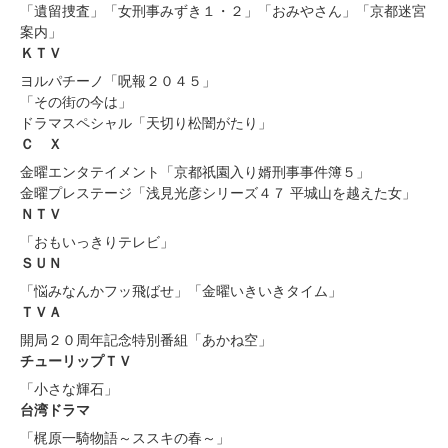
「遺留捜査」「女刑事みずき１・２」「おみやさん」「京都迷宮
案内」
ＫＴＶ
ヨルパチーノ「呪報２０４５」
「その街の今は」
ドラマスペシャル「天切り松闇がたり」
Ｃ Ｘ
金曜エンタテイメント「京都祇園入り婿刑事事件簿５」
金曜プレステージ「浅見光彦シリーズ４７ 平城山を越えた女」
ＮＴＶ
「おもいっきりテレビ」
ＳＵＮ
「悩みなんかフッ飛ばせ」「金曜いきいきタイム」
ＴＶＡ
開局２０周年記念特別番組「あかね空」
チューリップＴＶ
「小さな輝石」
台湾ドラマ
「梶原一騎物語～ススキの春～」