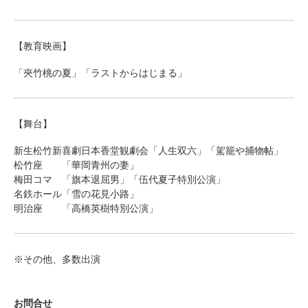
【教育映画】
「夾竹桃の夏」「ラストからはじまる」
【舞台】
新生松竹新喜劇日本香堂観劇会「人生双六」「駕籠や捕物帖」
松竹座 「華岡青州の妻」
梅田コマ 「旗本退屈男」「伍代夏子特別公演」
名鉄ホール「雪の花見小路」
明治座 「高橋英樹特別公演」
※その他、多数出演
お問合せ