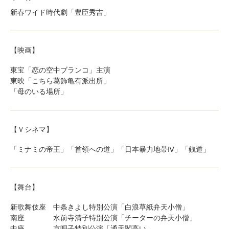
新春ワイド時代劇「豊臣秀吉」
【映画】
東宝「恋の空中ブランコ」主演
東映「こちら葛飾亀有派出所」
「母のいる場所」
【Ｖシネマ】
「ミナミの帝王」「首領への道」「日本暴力地帯Ⅳ」「銭道」
【舞台】
新歌舞伎座 中条きよし特別公演「白浪草紙弁天小僧」
南座 水前寺清子特別公演「チーターの弁天小僧」
中座 京唄子特別公演「通天閣高い」