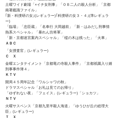
土曜ワイド劇場「×イチ女刑事」「ＯＢ二人の殺人分析」「京都
南署鑑識ファイル」
｢新・科捜研の女｣(レギュラー)｢科捜研の女３・４｣(準レギュラ
ー)
「臨場」「忠臣蔵」「名奉行 大岡越前」「新・はみだし刑事情
熱系スペシャル」「暴れん坊将軍」
「新・京都迷宮案内スペシャル」「樅の木は残った」「火車」
ＡＢＣ
「女捜査官」(レギュラー)
Ｃ Ｘ
金曜エンタテイメント「京都竜の寺殺人事件」「京都祇園入り婿
刑事事件簿４」
ＫＴＶ
開局４５周年記念「ワルシャワの秋」
ドラマスペシャル「お礼は見てのお帰り」
「ゆずれない夜」「フェイス」(レギュラー)「ショカツ」
ＮＴＶ
火曜サスペンス「京都九里半殺人海道」「ゆうひが丘の総理大
臣」(レギュラー)
Ｔ Ｘ