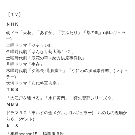
【ＴＶ】
ＮＨＫ
朝ドラ「天花」「あすか」「京ふたり」「都の風」(準レギュラ
ー)
土曜ドラマ「ジャッジⅡ」
金曜時代劇「はんなり菊太郎１･２」
土曜時代劇「浪花の華～緒方洪庵事件帳」
月曜ドラマ「生存」
木曜時代劇「次郎長･背負富士」「なにわの源蔵事件帳」(レギュ
ラー)
大河ドラマ「八代将軍吉宗」
ＴＢＳ
「大江戸を駈ける」「水戸黄門」「狩矢警部シリーズ９」
ＭＢＳ
ドラマ３０「車いすの金メダル」(レギュラー)「いのちの現場か
ら６」(ゲスト)
Ｅ Ｘ
「相棒season15 」稲葉康勝役