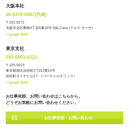
女性
男性
・性別
大阪本社
俳優
声優
・ジャンル
06-6376-0987(代表)
お笑い・バラエティー
司会者
〒531-0072
大阪市北区豊崎4丁目6番26号 Alte Casa (アルテ カーサ)
ナレーター
レポーター
> google MAP
ラジオパーソナリティー
実況
文化人・アーティスト
諸芸
東京支社
講談
モーションアクター
050-6861-8221
・年齢
〒105-0013
歳～
歳
東京都港区浜松町2丁目2番15号
浜松町ダイヤビル2Ｆ（バーチャルオフィス）
北海道
東北
関東
中部
・出身地
> google MAP
近畿
中国・四国
九州・沖縄
その他
お仕事依頼、お問い合わせはこちらから。
どうぞお気軽にお問い合わせください。
お仕事依頼・お問い合わせ