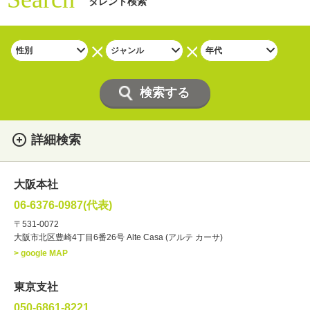
タレント検索
詳細検索
女性
男性
・性別
大阪本社
俳優
声優
・ジャンル
06-6376-0987(代表)
お笑い・バラエティー
司会者
〒531-0072
大阪市北区豊崎4丁目6番26号 Alte Casa (アルテ カーサ)
ナレーター
レポーター
> google MAP
ラジオパーソナリティー
実況
文化人・アーティスト
諸芸
東京支社
講談
モーションアクター
050-6861-8221