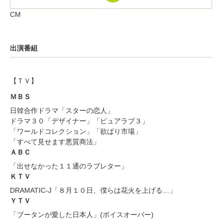
CM
出演番組
【ＴＶ】
ＭＢＳ
日韓合作ドラマ「スターの恋人」
ドラマ３０「デザイナー」「ピュアラブ３」
「ワールドコレクション」「欲ばり市場」
「すべて見せます悪質商法」
ＡＢＣ
「出せなかった１１通のラブレター」
ＫＴＶ
DRAMATIC-J「８月１０日、僕らは花火を上げる…」
ＹＴＶ
「ブータンが愛した日本人」(ボイスオーバー)