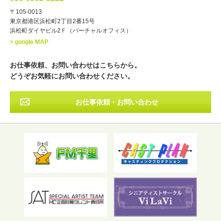
・年齢
〒105-0013
歳～
歳
東京都港区浜松町2丁目2番15号
浜松町ダイヤビル2Ｆ（バーチャルオフィス）
北海道
東北
関東
中部
・出身地
> google MAP
近畿
中国・四国
九州・沖縄
その他
お仕事依頼、お問い合わせはこちらから。
どうぞお気軽にお問い合わせください。
お仕事依頼・お問い合わせ
フリーワード検索