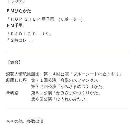
【ラジオ】
ＦＭひらかた
「ＨＯＰ ＳＴＥＰ 甲子園」(リポーター)
ＦＭ千里
「ＲＡＤＩＯ ＰＬＵＳ」
「２時コレ！」
【舞台】
浪花人情紙風船団 第１４回公演「ブルーシートのぬくもり」
劇団しし座 第７１回公演「窓際のスフィンクス」
第７２回公演「かみさまのつくりかた」
＠帆路 第５回公演「かみさまのつくりかた」
第６回公演「ゆうれいみたい」
※その他、多数出演