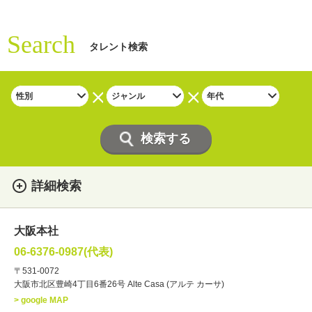
Search
タレント検索
詳細検索
女性
男性
・性別
大阪本社
俳優
声優
・ジャンル
06-6376-0987(代表)
お笑い・バラエティー
司会者
〒531-0072
大阪市北区豊崎4丁目6番26号 Alte Casa (アルテ カーサ)
ナレーター
レポーター
> google MAP
ラジオパーソナリティー
実況