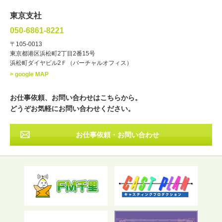
文化人・アーティスト
諸芸
東京支社
講談
モーションアクター
050-6861-8221
・年齢
〒105-0013
歳～
歳
東京都港区浜松町2丁目2番15号
浜松町ダイヤビル2Ｆ（バーチャルオフィス）
北海道
東北
関東
中部
・出身地
> google MAP
近畿
中国・四国
九州・沖縄
その他
お仕事依頼、お問い合わせはこちらから。
どうぞお気軽にお問い合わせください。
お仕事依頼・お問い合わせ
フリーワード検索