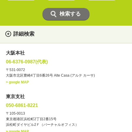
詳細検索
女性
男性
・性別
大阪本社
俳優
声優
・ジャンル
06-6376-0987(代表)
お笑い・バラエティー
司会者
〒531-0072
大阪市北区豊崎4丁目6番26号 Alte Casa (アルテ カーサ)
ナレーター
レポーター
> google MAP
ラジオパーソナリティー
実況
文化人・アーティスト
諸芸
東京支社
講談
モーションアクター
050-6861-8221
・年齢
〒105-0013
歳～
歳
東京都港区浜松町2丁目2番15号
浜松町ダイヤビル2Ｆ（バーチャルオフィス）
北海道
東北
関東
中部
・出身地
> google MAP