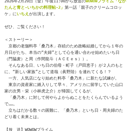
2026年2月20日（金）午後11:00から放送の
WOWOWプライム「なが
たんと青と-いちかの料理帖-2」
第一話「親子のクリームコロッ
ケ」に
いちえ
が出演します。
ぜひ、ご覧ください！
＜ストーリー＞
　京都の老舗料亭「桑乃木」存続のため政略結婚してから１年の
月日がたち、本当の“夫婦”として心を通い合わせ始めたいち日
（門脇麦）と周（作間龍斗（ＡＣＥｅｓ））。
　そんなある日、いち日の伯母・町子（戸田恵子）が２人のもと
に、“新しい家族”として道哉（眞野陸）を連れてくる！？
　一方、人気店になり始めた料亭「桑乃木」に新たな試練が。
　東京の資産家に婿入りして早々、アメリカに留学していた山口
家の次男・栄（小林虎之介）が帰国してくるが、
　「桑乃木」に対して何やらよからぬことをたくらんでいるよう
で……。
　立ちはだかる数々の困難に、「桑乃木」といち日・周夫婦のた
どり着く未来とは。
【放　送】WOWOWプライム