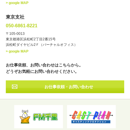
> google MAP
ラジオパーソナリティー
実況
文化人・アーティスト
諸芸
東京支社
講談
モーションアクター
050-6861-8221
・年齢
〒105-0013
歳～
歳
東京都港区浜松町2丁目2番15号
浜松町ダイヤビル2Ｆ（バーチャルオフィス）
北海道
東北
関東
中部
・出身地
> google MAP
近畿
中国・四国
九州・沖縄
その他
お仕事依頼、お問い合わせはこちらから。
どうぞお気軽にお問い合わせください。
お仕事依頼・お問い合わせ
フリーワード検索