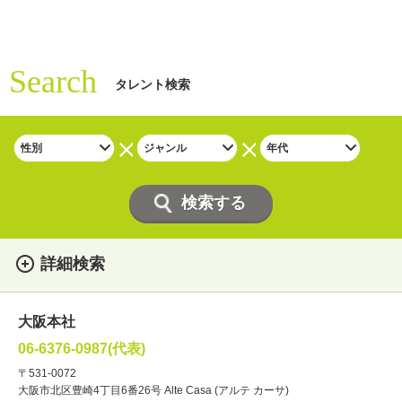
Search
タレント検索
詳細検索
女性
男性
・性別
大阪本社
俳優
声優
・ジャンル
06-6376-0987(代表)
お笑い・バラエティー
司会者
〒531-0072
大阪市北区豊崎4丁目6番26号 Alte Casa (アルテ カーサ)
ナレーター
レポーター