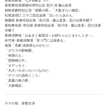
新橋演舞場「七夕喜劇まつり」
新歌舞伎座開場65周年記念 前川 清 藤山直美
錦秋喜劇特別公演「祇園小唄」「大阪ぎらい物語」
松尾波儔江 三十三回忌追善「泣いたらあかん」
御園座 新春特別企画「前川清・藤山直美」恋の法善寺横丁
新歌舞伎座･明治座 新春特別企画「前川清・藤山直美」恋の法善
寺横丁
新橋演舞場「おあきと春団治～お姉ちゃんにまかしとき～」
松竹座･新橋演舞場「笑う門には福来る」
南座「喜劇 道頓堀ものがたり」
「ガラスの動物園」
「奇跡の人」
「曽根崎心中」
「オデッセイ」
「天才バカボンのパパなのだ」
「デイゴの花咲くころ」
「真夏の夜の夢」
「大阪物語」
※その他、多数出演