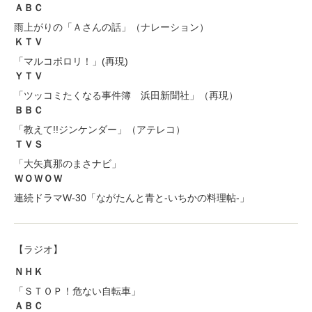
ＡＢＣ
雨上がりの「Ａさんの話」（ナレーション）
ＫＴＶ
「マルコポロリ！」(再現)
ＹＴＶ
「ツッコミたくなる事件簿 浜田新聞社」（再現）
ＢＢＣ
「教えて!!ジンケンダー」（アテレコ）
ＴＶＳ
「大矢真那のまさナビ」
ＷＯＷＯＷ
連続ドラマW-30「ながたんと青と-いちかの料理帖-」
【ラジオ】
ＮＨＫ
「ＳＴＯＰ！危ない自転車」
ＡＢＣ