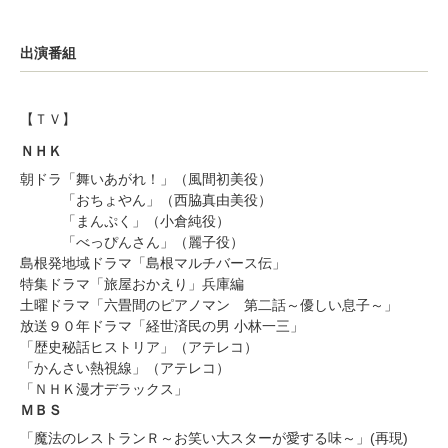
出演番組
【ＴＶ】
ＮＨＫ
朝ドラ「舞いあがれ！」（風間初美役）
「おちょやん」（西脇真由美役）
「まんぷく」（小倉純役）
「べっぴんさん」（麗子役）
島根発地域ドラマ「島根マルチバース伝」
特集ドラマ「旅屋おかえり」兵庫編
土曜ドラマ「六畳間のピアノマン 第二話～優しい息子～」
放送９０年ドラマ「経世済民の男 小林一三」
「歴史秘話ヒストリア」（アテレコ）
「かんさい熱視線」（アテレコ）
「ＮＨＫ漫才デラックス」
ＭＢＳ
「魔法のレストランＲ～お笑い大スターが愛する味～」(再現)