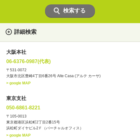
詳細検索
女性
男性
・性別
大阪本社
俳優
声優
・ジャンル
06-6376-0987(代表)
お笑い・バラエティー
司会者
〒531-0072
大阪市北区豊崎4丁目6番26号 Alte Casa (アルテ カーサ)
ナレーター
レポーター
> google MAP
ラジオパーソナリティー
実況
文化人・アーティスト
諸芸
東京支社
講談
モーションアクター
050-6861-8221
・年齢
〒105-0013
歳～
歳
東京都港区浜松町2丁目2番15号
浜松町ダイヤビル2Ｆ（バーチャルオフィス）
北海道
東北
関東
中部
・出身地
> google MAP
近畿
中国・四国
九州・沖縄