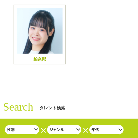
柏奈那
Search
タレント検索