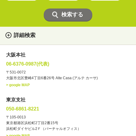
詳細検索
女性
男性
・性別
大阪本社
俳優
声優
・ジャンル
06-6376-0987(代表)
お笑い・バラエティー
司会者
〒531-0072
大阪市北区豊崎4丁目6番26号 Alte Casa (アルテ カーサ)
ナレーター
レポーター
> google MAP
ラジオパーソナリティー
実況
文化人・アーティスト
諸芸
東京支社
講談
モーションアクター
050-6861-8221
・年齢
〒105-0013
歳～
歳
東京都港区浜松町2丁目2番15号
浜松町ダイヤビル2Ｆ（バーチャルオフィス）
北海道
東北
関東
中部
・出身地
> google MAP