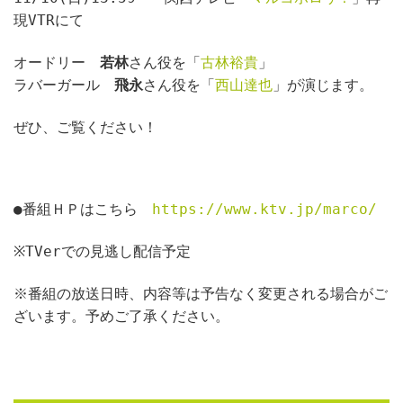
現VTRにて
オードリー　
若林
さん役を「
古林裕貴
」
ラバーガール　
飛永
さん役を「
西山達也
」が演じます。
ぜひ、ご覧ください！
●番組ＨＰはこちら　
https://www.ktv.jp/marco/
※TVerでの見逃し配信予定
※番組の放送日時、内容等は予告なく変更される場合がご
ざいます。予めご了承ください。