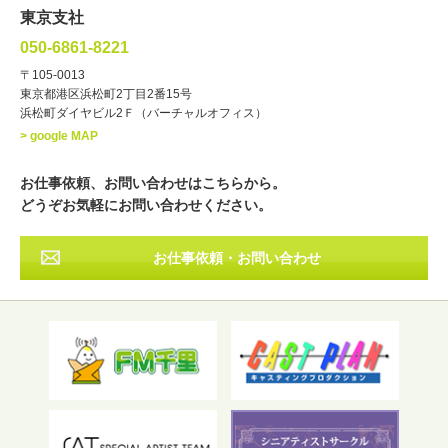
文化人・アーティスト
諸芸
東京支社
講談
モーションアクター
050-6861-8221
・年齢
〒105-0013
歳～
歳
東京都港区浜松町2丁目2番15号
浜松町ダイヤビル2Ｆ（バーチャルオフィス）
北海道
東北
関東
中部
・出身地
> google MAP
近畿
中国・四国
九州・沖縄
その他
お仕事依頼、お問い合わせはこちらから。
どうぞお気軽にお問い合わせください。
お仕事依頼・お問い合わせ
フリーワード検索