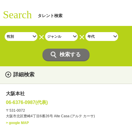
Search
タレント検索
詳細検索
女性
男性
・性別
大阪本社
俳優
声優
・ジャンル
06-6376-0987(代表)
お笑い・バラエティー
司会者
〒531-0072
大阪市北区豊崎4丁目6番26号 Alte Casa (アルテ カーサ)
ナレーター
レポーター
> google MAP
ラジオパーソナリティー
実況