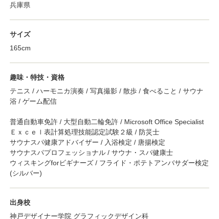
兵庫県
サイズ
165cm
趣味・特技・資格
テニス / ハーモニカ演奏 / 写真撮影 / 散歩 / 食べること / サウナ
浴 / ゲーム配信
普通自動車免許 / 大型自動二輪免許 / Microsoft Office Specialist
Ｅｘｃｅｌ表計算処理技能認定試験２級 / 防災士
サウナスパ健康アドバイザー / 入浴検定 / 唐揚検定
サウナスパプロフェッショナル / サウナ・スパ健康士
ウィスキングforビギナーズ / フライド・ポテトアンバサダー検定
(シルバー)
出身校
神戸デザイナー学院 グラフィックデザイン科