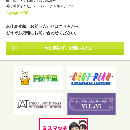
東京都港区浜松町2丁目2番15号
浜松町ダイヤビル2Ｆ（バーチャルオフィス）
北海道
東北
関東
中部
・出身地
> google MAP
近畿
中国・四国
九州・沖縄
その他
お仕事依頼、お問い合わせはこちらから。
どうぞお気軽にお問い合わせください。
お仕事依頼・お問い合わせ
フリーワード検索