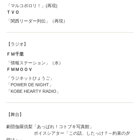
「マルコポロリ！」(再現)
ＴＶＯ
「関西リーダー列伝」（再現）
【ラジオ】
ＦＭ千里
「情報ステーション」（水）
ＦＭＭＯＯＶ
「ラジネットひょうご」
「POWER DE NIGHT」
「KOBE HEARTY RADIO」
【舞台】
劇団伽羅倶梨「あっぱれ！コトブキ写真館」
ボイスシアター「この話、したっけ？～約束の夕
焼け～」