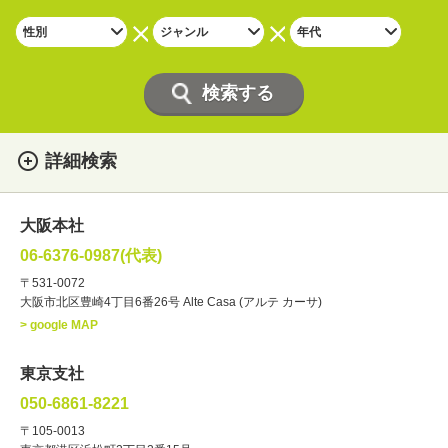
詳細検索
女性
男性
・性別
大阪本社
俳優
声優
・ジャンル
06-6376-0987(代表)
お笑い・バラエティー
司会者
〒531-0072
大阪市北区豊崎4丁目6番26号 Alte Casa (アルテ カーサ)
ナレーター
レポーター
> google MAP
ラジオパーソナリティー
実況
文化人・アーティスト
諸芸
東京支社
講談
モーションアクター
050-6861-8221
・年齢
〒105-0013
歳～
歳