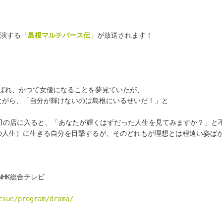
演する
「島根マルチバース伝」
が放送されます！
呼ばれ、かつて女優になることを夢見ていたが、
ながら、「自分が輝けないのは島根にいるせいだ！」と
]の店に入ると、「あなたが輝くはずだった人生を見てみますか？」と
の人生）に生きる自分を目撃するが、そのどれもが理想とは程遠い姿ば
NHK総合テレビ
tsue/program/drama/