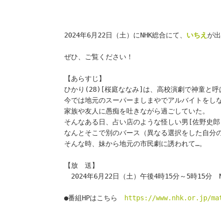
2024年6月22日（土）にNHK総合にて、
いちえ
が出
ぜひ、ご覧ください！
【あらすじ】
ひかり(28)[桜庭ななみ]は、高校演劇で神童と
今では地元のスーパーましまやでアルバイトをし
家族や友人に愚痴を吐きながら過ごしていた。
そんなある日、占い店のような怪しい男[佐野史郎
なんとそこで別のバース（異なる選択をした自分
そんな時、妹から地元の市民劇に誘われて…。
【放　送】
　2024年6月22日（土）午後4時15分～5時15分　
●番組HPはこちら　
https://www.nhk.or.jp/ma