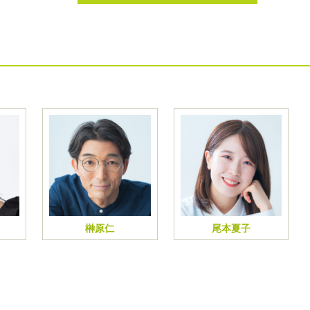
榊原仁
尾本夏子