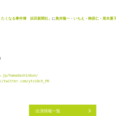
ミたくなる事件簿　浜田新聞社」
に
奥井隆一
・
いちえ
・
榊原仁
・
尾本夏
り
o.jp/hamadashinbun/
//twitter.com/ytv10ch_PR
出演情報一覧