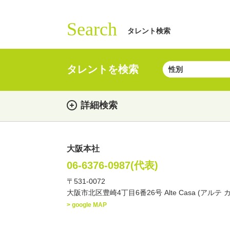
Search
タレント検索
タレントを検索
詳細検索
大阪本社
女性
男性
・性別
06-6376-0987(代表)
〒531-0072
俳優
声優
お笑
・ジャンル
大阪市北区豊崎4丁目6番26号 Alte Casa (アルテ 
文化人・アーティスト
> google MAP