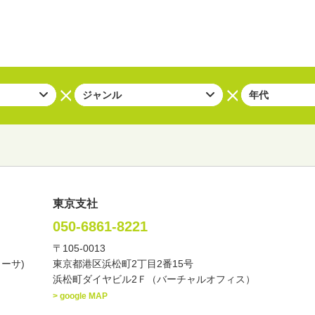
東京支社
050-6861-8221
〒105-0013
い・バラエティー
司会者
ナレーター
レポーター
カーサ)
東京都港区浜松町2丁目2番15号
諸芸
講談
モーションアクター
浜松町ダイヤビル2Ｆ（バーチャルオフィス）
> google MAP