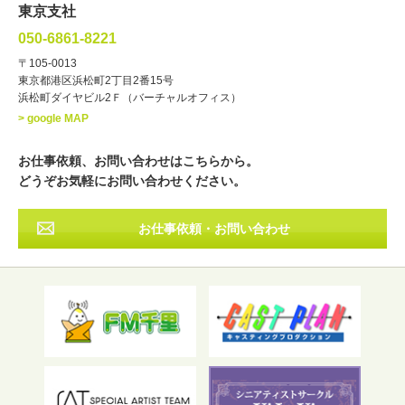
文化人・アーティスト
諸芸
東京支社
講談
モーションアクター
050-6861-8221
・年齢
〒105-0013
歳～
歳
東京都港区浜松町2丁目2番15号
浜松町ダイヤビル2Ｆ（バーチャルオフィス）
北海道
東北
関東
中部
・出身地
> google MAP
近畿
中国・四国
九州・沖縄
その他
お仕事依頼、お問い合わせはこちらから。
どうぞお気軽にお問い合わせください。
お仕事依頼・お問い合わせ
フリーワード検索