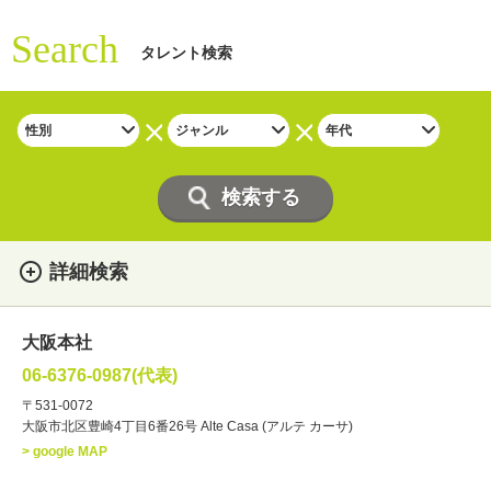
Search
タレント検索
詳細検索
女性
男性
・性別
大阪本社
俳優
声優
・ジャンル
06-6376-0987(代表)
お笑い・バラエティー
司会者
〒531-0072
大阪市北区豊崎4丁目6番26号 Alte Casa (アルテ カーサ)
ナレーター
レポーター
> google MAP
ラジオパーソナリティー
実況