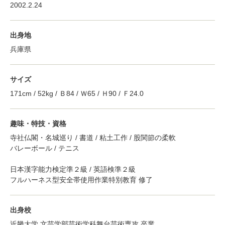
2002.2.24
出身地
兵庫県
サイズ
171cm / 52kg / Ｂ84 / Ｗ65 / Ｈ90 / Ｆ24.0
趣味・特技・資格
寺社仏閣・名城巡り / 書道 / 粘土工作 / 股関節の柔軟
バレーボール / テニス
日本漢字能力検定準２級 / 英語検準２級
フルハーネス型安全帯使用作業特別教育 修了
出身校
近畿大学 文芸学部芸術学科舞台芸術専攻 卒業