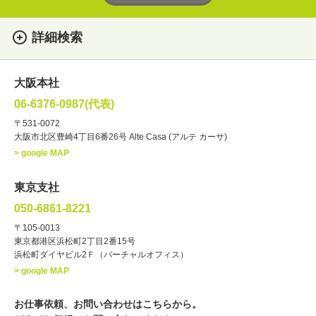
詳細検索
女性
男性
・性別
大阪本社
俳優
声優
・ジャンル
06-6376-0987(代表)
お笑い・バラエティー
司会者
〒531-0072
大阪市北区豊崎4丁目6番26号 Alte Casa (アルテ カーサ)
ナレーター
レポーター
> google MAP
ラジオパーソナリティー
実況
文化人・アーティスト
諸芸
東京支社
講談
モーションアクター
050-6861-8221
・年齢
〒105-0013
歳～
歳
東京都港区浜松町2丁目2番15号
浜松町ダイヤビル2Ｆ（バーチャルオフィス）
北海道
東北
関東
中部
・出身地
> google MAP
近畿
中国・四国
九州・沖縄
その他
お仕事依頼、お問い合わせはこちらから。