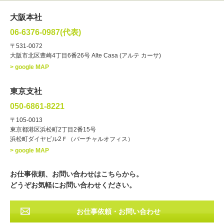
女性
男性
・性別
大阪本社
俳優
声優
・ジャンル
06-6376-0987(代表)
お笑い・バラエティー
司会者
〒531-0072
大阪市北区豊崎4丁目6番26号 Alte Casa (アルテ カーサ)
ナレーター
レポーター
> google MAP
ラジオパーソナリティー
実況
文化人・アーティスト
諸芸
東京支社
講談
モーションアクター
050-6861-8221
・年齢
〒105-0013
歳～
歳
東京都港区浜松町2丁目2番15号
浜松町ダイヤビル2Ｆ（バーチャルオフィス）
北海道
東北
関東
中部
・出身地
> google MAP
近畿
中国・四国
九州・沖縄
その他
お仕事依頼、お問い合わせはこちらから。
どうぞお気軽にお問い合わせください。
お仕事依頼・お問い合わせ