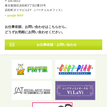
〒105-0013
歳～
歳
東京都港区浜松町2丁目2番15号
浜松町ダイヤビル2Ｆ（バーチャルオフィス）
北海道
東北
関東
中部
・出身地
> google MAP
近畿
中国・四国
九州・沖縄
その他
お仕事依頼、お問い合わせはこちらから。
どうぞお気軽にお問い合わせください。
お仕事依頼・お問い合わせ
フリーワード検索