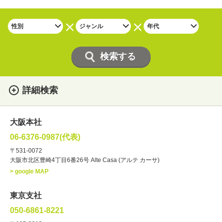
詳細検索
女性
男性
・性別
大阪本社
俳優
声優
・ジャンル
06-6376-0987(代表)
お笑い・バラエティー
司会者
〒531-0072
大阪市北区豊崎4丁目6番26号 Alte Casa (アルテ カーサ)
ナレーター
レポーター
> google MAP
ラジオパーソナリティー
実況
文化人・アーティスト
諸芸
東京支社
講談
モーションアクター
050-6861-8221
・年齢