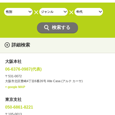
詳細検索
女性
男性
・性別
大阪本社
俳優
声優
・ジャンル
06-6376-0987(代表)
お笑い・バラエティー
司会者
〒531-0072
大阪市北区豊崎4丁目6番26号 Alte Casa (アルテ カーサ)
ナレーター
レポーター
> google MAP
ラジオパーソナリティー
実況
文化人・アーティスト
諸芸
東京支社
講談
モーションアクター
050-6861-8221
・年齢
〒105-0013
歳～
歳