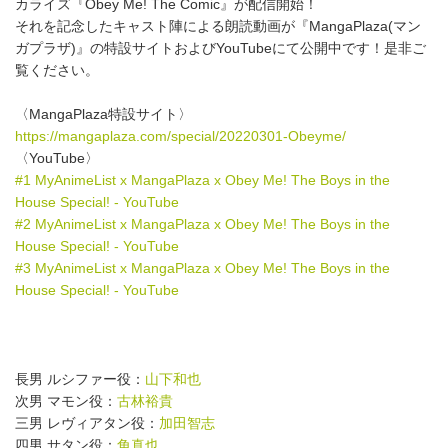
カライズ『Obey Me! The Comic』が配信開始！
それを記念したキャスト陣による朗読動画が『MangaPlaza(マン
ガプラザ)』の特設サイトおよびYouTubeにて公開中です！是非ご
覧ください。
〈MangaPlaza特設サイト〉
https://mangaplaza.com/special/20220301-Obeyme/
〈YouTube〉
#1 MyAnimeList x MangaPlaza x Obey Me! The Boys in the
House Special! - YouTube
#2 MyAnimeList x MangaPlaza x Obey Me! The Boys in the
House Special! - YouTube
#3 MyAnimeList x MangaPlaza x Obey Me! The Boys in the
House Special! - YouTube
長男 ルシファー役：
山下和也
次男 マモン役：
古林裕貴
三男 レヴィアタン役：
加田智志
四男 サタン役：
角真也