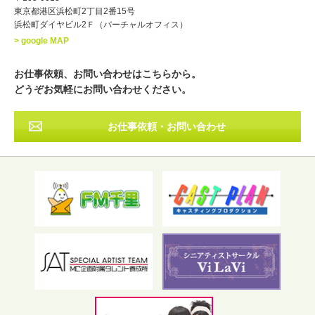
東京都港区浜松町2丁目2番15号
浜松町ダイヤビル2Ｆ（バーチャルオフィス）
北海道
東北
関東
中部
・出身地
> google MAP
近畿
中国・四国
九州・沖縄
その他
お仕事依頼、お問い合わせはこちらから。
どうぞお気軽にお問い合わせください。
お仕事依頼・お問い合わせ
フリーワード検索