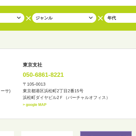
東京支社
050-6861-8221
〒105-0013
い・バラエティー
司会者
ナレーター
レポーター
カーサ)
東京都港区浜松町2丁目2番15号
諸芸
講談
モーションアクター
浜松町ダイヤビル2Ｆ（バーチャルオフィス）
> google MAP
東
中部
近畿
中国・四国
九州・沖縄