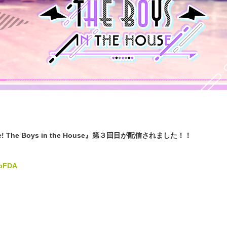
! The Boys in the House』
第３回目が配信されました！！
7bFDA