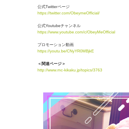
公式Twitterページ
https://twitter.com/ObeymeOfficial/
公式Youtubeチャンネル
https://www.youtube.com/c/ObeyMeOfficial
プロモーション動画
https://youtu.be/CNyYR0MBjkE
＜関連ページ＞
http://www.mc-kikaku.jp/topics/3763