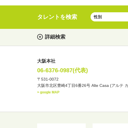
タレントを検索
詳細検索
大阪本社
女性
男性
・性別
06-6376-0987(代表)
〒531-0072
俳優
声優
お笑
・ジャンル
大阪市北区豊崎4丁目6番26号 Alte Casa (アルテ 
文化人・アーティスト
> google MAP
・年齢
歳～
歳
北海道
東北
関
・出身地