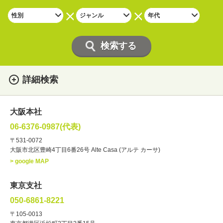
詳細検索
女性
男性
・性別
大阪本社
俳優
声優
・ジャンル
06-6376-0987(代表)
お笑い・バラエティー
司会者
〒531-0072
大阪市北区豊崎4丁目6番26号 Alte Casa (アルテ カーサ)
ナレーター
レポーター
> google MAP
ラジオパーソナリティー
実況
文化人・アーティスト
諸芸
東京支社
講談
モーションアクター
050-6861-8221
・年齢
〒105-0013
歳～
歳