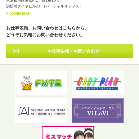
東京都港区浜松町2丁目2番15号
浜松町ダイヤビル2Ｆ（バーチャルオフィス）
北海道
東北
関東
中部
・出身地
> google MAP
近畿
中国・四国
九州・沖縄
その他
お仕事依頼、お問い合わせはこちらから。
どうぞお気軽にお問い合わせください。
お仕事依頼・お問い合わせ
フリーワード検索