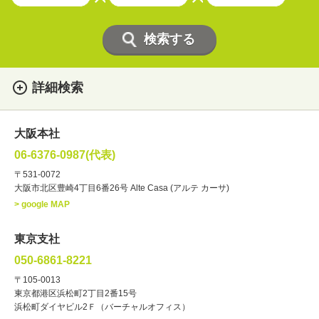
詳細検索
女性
男性
・性別
大阪本社
俳優
声優
・ジャンル
06-6376-0987(代表)
お笑い・バラエティー
司会者
〒531-0072
大阪市北区豊崎4丁目6番26号 Alte Casa (アルテ カーサ)
ナレーター
レポーター
> google MAP
ラジオパーソナリティー
実況
文化人・アーティスト
諸芸
東京支社
講談
モーションアクター
050-6861-8221
・年齢
〒105-0013
歳～
歳
東京都港区浜松町2丁目2番15号
浜松町ダイヤビル2Ｆ（バーチャルオフィス）
北海道
東北
関東
中部
・出身地