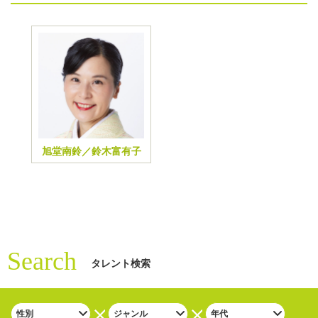
旭堂南鈴／鈴木富有子
Search
タレント検索