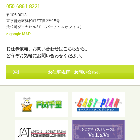
講談
モーションアクター
050-6861-8221
・年齢
〒105-0013
歳～
歳
東京都港区浜松町2丁目2番15号
浜松町ダイヤビル2Ｆ（バーチャルオフィス）
北海道
東北
関東
中部
・出身地
> google MAP
近畿
中国・四国
九州・沖縄
その他
お仕事依頼、お問い合わせはこちらから。
どうぞお気軽にお問い合わせください。
お仕事依頼・お問い合わせ
フリーワード検索