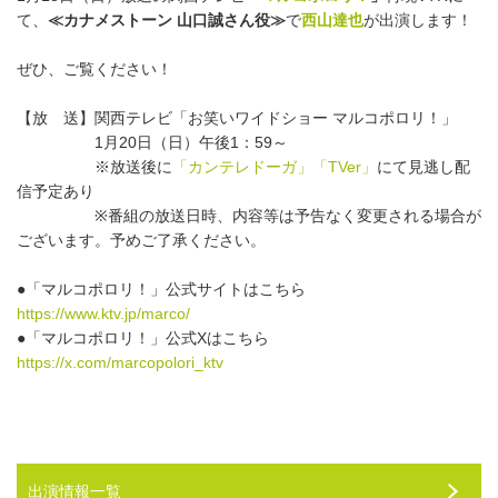
て、
≪カナメストーン 山口誠さん役≫
で
西山達也
が出演します！
ぜひ、ご覧ください！
【放 送】関西テレビ「お笑いワイドショー マルコポロリ！」
1月20日（日）午後1：59～
※放送後に
「カンテレドーガ」「TVer」
にて見逃し配
信予定あり
※番組の放送日時、内容等は予告なく変更される場合が
ございます。予めご了承ください。
●「マルコポロリ！」公式サイトはこちら
https://www.ktv.jp/marco/
●「マルコポロリ！」公式Xはこちら
https://x.com/marcopolori_ktv
出演情報一覧