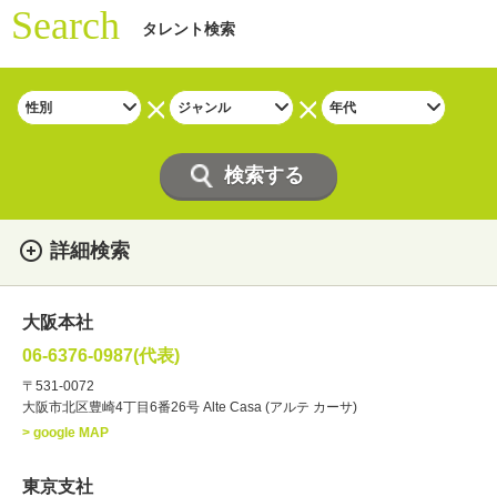
Search
タレント検索
詳細検索
女性
男性
・性別
大阪本社
俳優
声優
・ジャンル
06-6376-0987(代表)
お笑い・バラエティー
司会者
〒531-0072
大阪市北区豊崎4丁目6番26号 Alte Casa (アルテ カーサ)
ナレーター
レポーター
> google MAP
ラジオパーソナリティー
実況
文化人・アーティスト
諸芸
東京支社