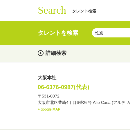
Search
タレント検索
タレントを検索
詳細検索
大阪本社
女性
男性
・性別
06-6376-0987(代表)
〒531-0072
俳優
声優
お笑
・ジャンル
大阪市北区豊崎4丁目6番26号 Alte Casa (アルテ 
文化人・アーティスト
> google MAP
・年齢
歳～
歳