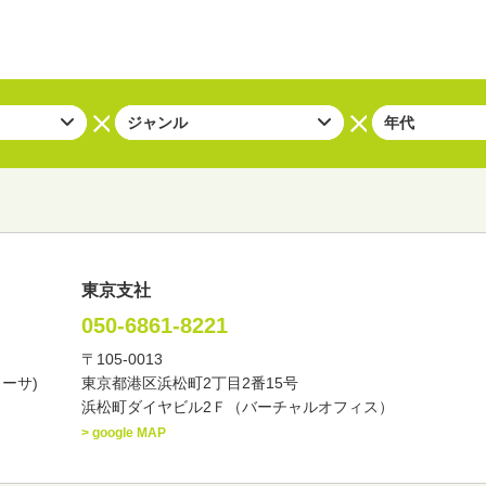
東京支社
050-6861-8221
〒105-0013
い・バラエティー
司会者
ナレーター
レポーター
カーサ)
東京都港区浜松町2丁目2番15号
諸芸
講談
モーションアクター
浜松町ダイヤビル2Ｆ（バーチャルオフィス）
> google MAP