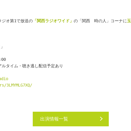
 ラジオ第1で放送の
「関西ラジオワイド」
の「関西　時の人」コーナに
玉
ド」
00
リアルタイム・聴き逃し配信予定あり
adio
rs/3LMYMLG7XQ/
出演情報一覧