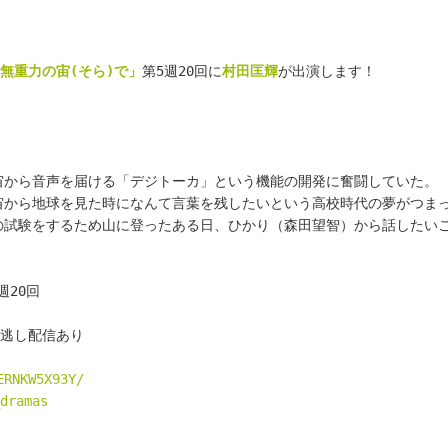
無重力の宙(そら)で」
第5週20回に
村田匡輝
が出演します！
宙から音声を届ける「デジトーカ」という機能の開発に奮闘していた。
宙から地球を見た時になんて言葉を残したいという高校時代の夢がつま
の試験をするため山に登ったある日、ひかり（森田望智）から話したいこ
週20回
て見逃し配信あり
ERNKW5X93Y/
dramas