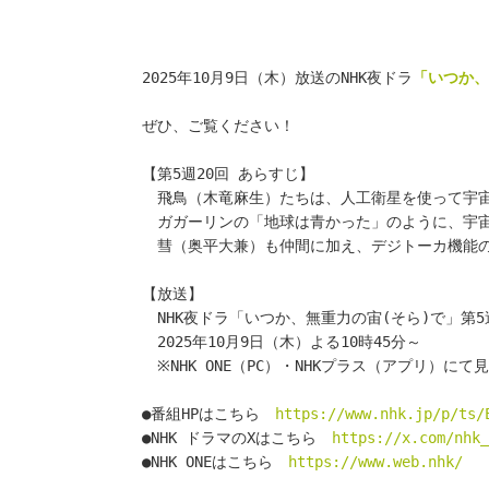
2025年10月9日（木）放送のNHK夜ドラ
「いつか、
ぜひ、ご覧ください！
【第5週20回 あらすじ】
　飛鳥（木竜麻生）たちは、人工衛星を使って宇
　ガガーリンの「地球は青かった」のように、宇
　彗（奥平大兼）も仲間に加え、デジトーカ機能
【放送】
　NHK夜ドラ「いつか、無重力の宙(そら)で」第5
　2025年10月9日（木）よる10時45分～
　※NHK ONE（PC）・NHKプラス（アプリ）に
●番組HPはこちら　
https://www.nhk.jp/p/ts/
●NHK ドラマのXはこちら　
https://x.com/nhk_
●NHK ONEはこちら　
https://www.web.nhk/