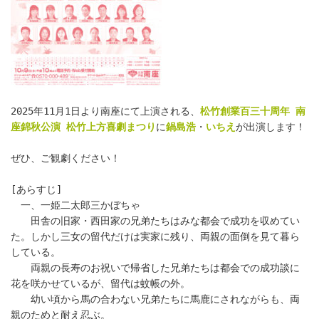
2025年11月1日より南座にて上演される、
松竹創業百三十周年 南
座錦秋公演 松竹上方喜劇まつり
に
鍋島浩
・
いちえ
が出演します！
ぜひ、ご観劇ください！
[あらすじ]
　一、一姫二太郎三かぼちゃ
　　田舎の旧家・西田家の兄弟たちはみな都会で成功を収めてい
た。しかし三女の留代だけは実家に残り、両親の面倒を見て暮ら
している。
　　両親の長寿のお祝いで帰省した兄弟たちは都会での成功談に
花を咲かせているが、留代は蚊帳の外。
　　幼い頃から馬の合わない兄弟たちに馬鹿にされながらも、両
親のためと耐え忍ぶ。