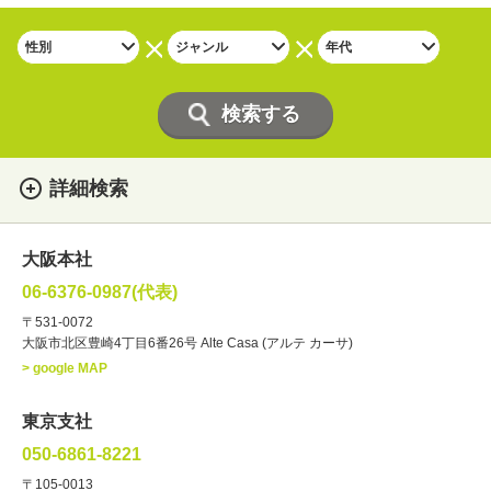
詳細検索
女性
男性
・性別
大阪本社
俳優
声優
・ジャンル
06-6376-0987(代表)
お笑い・バラエティー
司会者
〒531-0072
大阪市北区豊崎4丁目6番26号 Alte Casa (アルテ カーサ)
ナレーター
レポーター
> google MAP
ラジオパーソナリティー
実況
文化人・アーティスト
諸芸
東京支社
講談
モーションアクター
050-6861-8221
・年齢
〒105-0013
歳～
歳