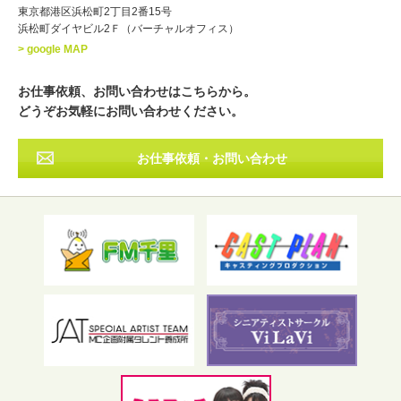
東京都港区浜松町2丁目2番15号
浜松町ダイヤビル2Ｆ（バーチャルオフィス）
北海道
東北
関東
中部
・出身地
> google MAP
近畿
中国・四国
九州・沖縄
その他
お仕事依頼、お問い合わせはこちらから。
どうぞお気軽にお問い合わせください。
お仕事依頼・お問い合わせ
フリーワード検索