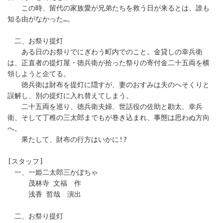
　　この時、留代の家族愛が兄弟たちを救う日が来るとは、誰も
知る由がなかった…。
　二、お祭り提灯
　　ある日のお祭りでにぎわう町内でのこと。金貸しの幸兵衛
は、正直者の提灯屋・徳兵衛が拾った祭りの寄付金二十五両を横
領しようと企てる。
　　徳兵衛は財布を提灯に隠すが、妻のおすみは夫のへそくりと
誤解し、別の提灯に入れ替えてしまう。
　　二十五両を巡り、徳兵衛夫婦、世話役の佐助と勘太、幸兵
衛、そして丁稚の三太郎までもが巻き込まれ、事態は思わぬ方向
へ。
　　果たして、財布の行方はいかに!?
[スタッフ]
　一、一姫二太郎三かぼちゃ
　　　茂林寺 文福　作
　　　浅香 哲哉　演出
　二、お祭り提灯