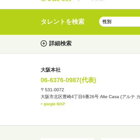
タレントを検索
詳細検索
大阪本社
女性
男性
・性別
06-6376-0987(代表)
〒531-0072
俳優
声優
お笑
・ジャンル
大阪市北区豊崎4丁目6番26号 Alte Casa (アルテ 
文化人・アーティスト
> google MAP
・年齢
歳～
歳