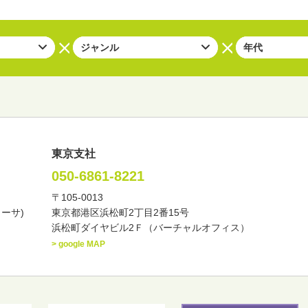
東京支社
050-6861-8221
〒105-0013
い・バラエティー
司会者
ナレーター
レポーター
カーサ)
東京都港区浜松町2丁目2番15号
諸芸
講談
モーションアクター
浜松町ダイヤビル2Ｆ（バーチャルオフィス）
> google MAP