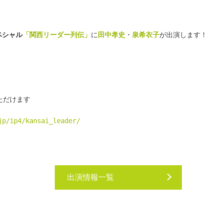
ペシャル
「関西リーダー列伝」
に
田中孝史
・
泉希衣子
が出演します！
ただけます
jp/ip4/kansai_leader/
出演情報一覧