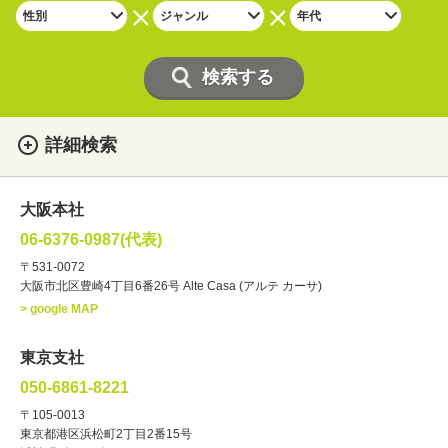
詳細検索
女性
男性
・性別
大阪本社
俳優
声優
・ジャンル
06-6376-0987(代表)
お笑い・バラエティー
司会者
〒531-0072
大阪市北区豊崎4丁目6番26号 Alte Casa (アルテ カーサ)
ナレーター
レポーター
> google MAP
ラジオパーソナリティー
実況
文化人・アーティスト
諸芸
東京支社
講談
モーションアクター
050-6861-8221
・年齢
〒105-0013
歳～
歳
東京都港区浜松町2丁目2番15号