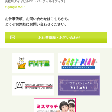
浜松町ダイヤビル2Ｆ（バーチャルオフィス）
北海道
東北
関東
中部
・出身地
> google MAP
近畿
中国・四国
九州・沖縄
その他
お仕事依頼、お問い合わせはこちらから。
どうぞお気軽にお問い合わせください。
お仕事依頼・お問い合わせ
フリーワード検索