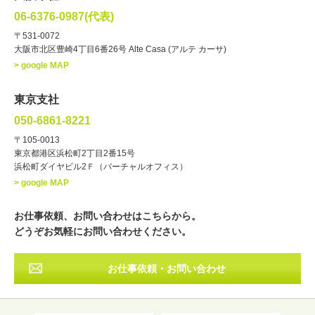
俳優
声優
・ジャンル
06-6376-0987(代表)
お笑い・バラエティー
司会者
〒531-0072
大阪市北区豊崎4丁目6番26号 Alte Casa (アルテ カーサ)
ナレーター
レポーター
> google MAP
ラジオパーソナリティー
実況
文化人・アーティスト
諸芸
東京支社
講談
モーションアクター
050-6861-8221
・年齢
〒105-0013
歳～
歳
東京都港区浜松町2丁目2番15号
浜松町ダイヤビル2Ｆ（バーチャルオフィス）
北海道
東北
関東
中部
・出身地
> google MAP
近畿
中国・四国
九州・沖縄
その他
お仕事依頼、お問い合わせはこちらから。
どうぞお気軽にお問い合わせください。
お仕事依頼・お問い合わせ