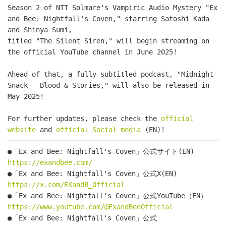
Season 2 of NTT Solmare's Vampiric Audio Mystery "Ex 
and Bee: Nightfall's Coven," starring Satoshi Kada 
and Shinya Sumi,
titled "The Silent Siren," will begin streaming on 
the official YouTube channel in June 2025!
Ahead of that, a fully subtitled podcast, "Midnight 
Snack - Blood & Stories," will also be released in 
May 2025!
For further updates, please check the 
official 
website
 and 
official Social media
 (EN)!
●「Ex and Bee: Nightfall's Coven」公式サイト(EN)　
https://exandbee.com/
●「Ex and Bee: Nightfall's Coven」公式X(EN)　
https://x.com/EXandB_Official
●「Ex and Bee: Nightfall's Coven」公式YouTube（EN）　
https://www.youtube.com/@ExandBeeOfficial
●「Ex and Bee: Nightfall's Coven」公式