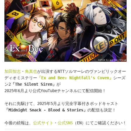
加田智志
・
角真也
が出演するNTTソルマーレのヴァンピリックオー
ディオミステリー
「Ex and Bee: Nightfall's Coven」
シーズ
ン2
「The Silent Siren」
が
2025年6月より公式YouTubeチャンネルにて配信開始！
それに先駆けて、2025年5月より完全字幕付きポッドキャスト
「Midnight Snack - Blood & Stories」
の配信も決定！
今後の続報は、
公式サイト
・
公式SNS
（EN）にてご確認ください！