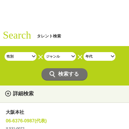
Search
タレント検索
詳細検索
女性
男性
・性別
大阪本社
俳優
声優
・ジャンル
06-6376-0987(代表)
お笑い・バラエティー
司会者
〒531-0072