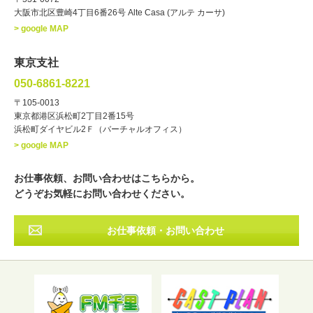
大阪市北区豊崎4丁目6番26号 Alte Casa (アルテ カーサ)
ナレーター
レポーター
> google MAP
ラジオパーソナリティー
実況
文化人・アーティスト
諸芸
東京支社
講談
モーションアクター
050-6861-8221
・年齢
〒105-0013
歳～
歳
東京都港区浜松町2丁目2番15号
浜松町ダイヤビル2Ｆ（バーチャルオフィス）
北海道
東北
関東
中部
・出身地
> google MAP
近畿
中国・四国
九州・沖縄
その他
お仕事依頼、お問い合わせはこちらから。
どうぞお気軽にお問い合わせください。
お仕事依頼・お問い合わせ
フリーワード検索