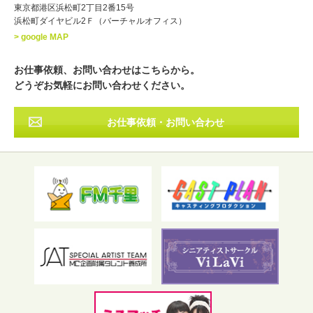
東京都港区浜松町2丁目2番15号
浜松町ダイヤビル2Ｆ（バーチャルオフィス）
北海道
東北
関東
中部
・出身地
> google MAP
近畿
中国・四国
九州・沖縄
その他
お仕事依頼、お問い合わせはこちらから。
どうぞお気軽にお問い合わせください。
お仕事依頼・お問い合わせ
フリーワード検索