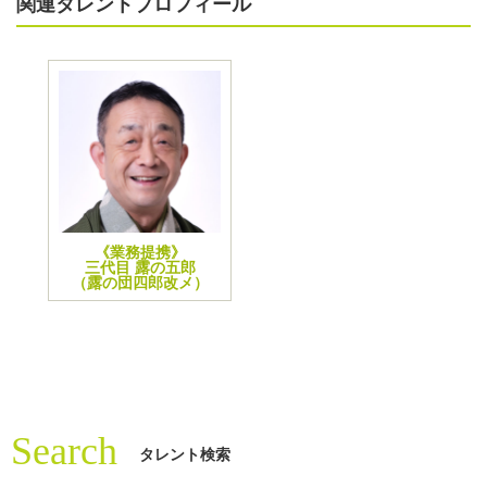
関連タレントプロフィール
《業務提携》
三代目 露の五郎
（露の団四郎改メ）
Search
タレント検索