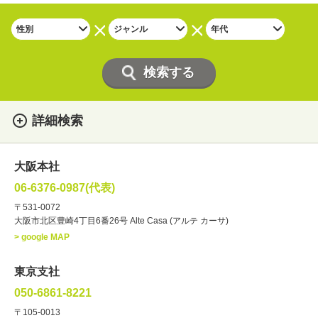
詳細検索
女性
男性
・性別
大阪本社
俳優
声優
・ジャンル
06-6376-0987(代表)
お笑い・バラエティー
司会者
〒531-0072
大阪市北区豊崎4丁目6番26号 Alte Casa (アルテ カーサ)
ナレーター
レポーター
> google MAP
ラジオパーソナリティー
実況
文化人・アーティスト
諸芸
東京支社
講談
モーションアクター
050-6861-8221
・年齢
〒105-0013
歳～
歳