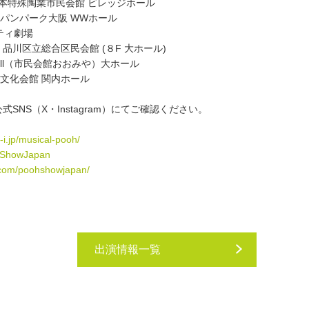
rra⽇本特殊陶業市⺠会館 ビレッジホール
ジャパンパーク⼤阪 WWホール
シティ劇場
ん 品川区⽴総合区⺠会館 (８F ⼤ホール)
C Hall（市⺠会館おおみや）⼤ホール
市⺠⽂化会館 関内ホール
NS（X・Instagram）にてご確認ください。
-i.jp/musical-pooh/
ohShowJapan
.com/poohshowjapan/
出演情報一覧