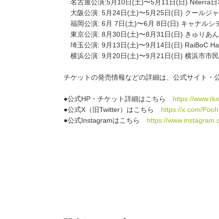
　名古屋公演:5⽉10⽇(⼟)〜5⽉11⽇(⽇) Nite
　⼤阪公演: 5⽉24⽇(⼟)〜5⽉25⽇(⽇) クール
　福岡公演: 6⽉ 7⽇(⼟)〜6⽉ 8⽇(⽇) キャナル
　東京公演: 8⽉30⽇(⼟)〜8⽉31⽇(⽇) きゅりあ
　埼⽟公演: 9⽉13⽇(⼟)〜9⽉14⽇(⽇) RaiBo
　横浜公演: 9⽉20⽇(⼟)〜9⽉21⽇(⽇) 横浜市
チケットの発売情報などの詳細は、公式サイト・公式S
●公式HP・チケット詳細はこちら　
https://www.rkx
●公式X（旧Twitter）はこちら　
https://x.com/Po
●公式Instagramはこちら　
https://www.instagram