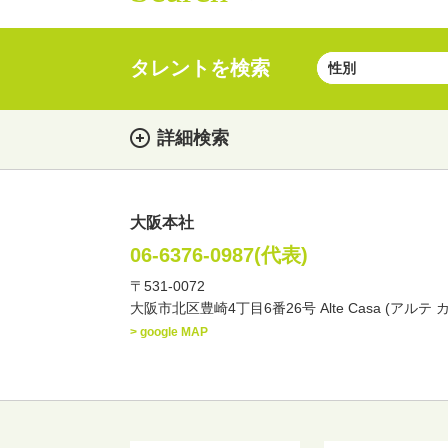
タレントを検索
詳細検索
大阪本社
女性
男性
・性別
06-6376-0987(代表)
〒531-0072
俳優
声優
お笑
・ジャンル
大阪市北区豊崎4丁目6番26号 Alte Casa (アルテ 
文化人・アーティスト
> google MAP
・年齢
歳～
歳