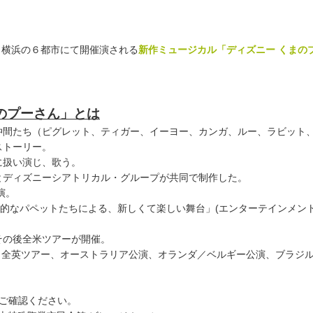
、横浜の６都市にて開催演される
新作ミュージカル「ディズニー くまの
！
のプーさん」とは
仲間たち（ピグレット、ティガー、イーヨー、カンガ、ルー、ラビット
ストーリー。
に扱い演じ、歌う。
とディズニーシアトリカル・グループが共同で制作した。
演。
⼒的なパペットたちによる、新しくて楽しい舞台」(エンターテインメン
その後全⽶ツアーが開催。
後、全英ツアー、オーストラリア公演、オランダ／ベルギー公演、ブラジ
ご確認ください。