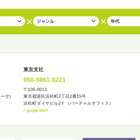
東京支社
050-6861-8221
〒105-0013
い・バラエティー
司会者
ナレーター
レポーター
カーサ)
東京都港区浜松町2丁目2番15号
諸芸
講談
モーションアクター
浜松町ダイヤビル2Ｆ（バーチャルオフィス）
> google MAP