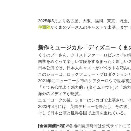
2025年5⽉より名古屋、⼤阪、福岡、東京、埼⽟
仲西陸
がくまのプーさんのキャストで出演します
新作ミュージカル「ディズニー くま
くまのプーさん、クリストファー・ロビンとその
四季をめぐって楽しい冒険をするまったく新しい
⽇本公演では、⽇本⼈キャストがパペットを巧み
このショーは、ロックフェラー・プロダクション
2021年にニューヨーク市のシアターロウで世界初
「とても⼼地よく魅⼒的」(タイムアウト)と「魅
海外のメディアが絶賛。
ニューヨークの後、ショーはシカゴで上演され、
2023年3⽉には、英国デビューを果たし、その
そして⽇本公演と世界各国で上演を重ねている。
[全国開催日程]
※各地の開演時間は公式サイトにて