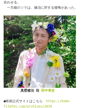
合わせる。
　一方娘のソラは、健治に対する後悔があった。
　　　　　真壁健治 役 
田中孝史
●映画公式サイトはこちら　
https://kobe-
filmfes.com/archives/2039