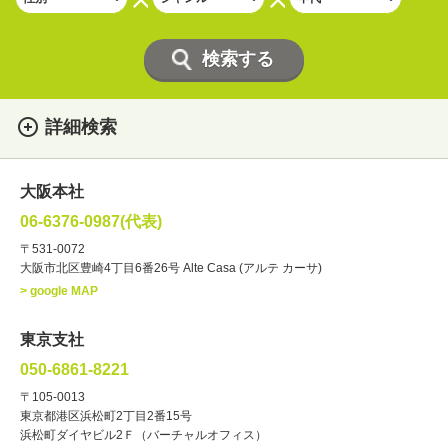
詳細検索
女性
男性
・性別
大阪本社
俳優
声優
・ジャンル
06-6376-0987(代表)
お笑い・バラエティー
司会者
〒531-0072
大阪市北区豊崎4丁目6番26号 Alte Casa (アルテ カーサ)
ナレーター
レポーター
> google MAP
ラジオパーソナリティー
実況
文化人・アーティスト
諸芸
東京支社
講談
モーションアクター
050-6861-8221
・年齢
〒105-0013
歳～
歳
東京都港区浜松町2丁目2番15号
浜松町ダイヤビル2Ｆ（バーチャルオフィス）
北海道
東北
関東
中部
・出身地