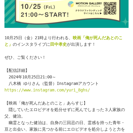
10月25日（金）21時より行われる、
映画「俺が死んだあとのこ
と」
のインスタライブに
田中孝史
が出演します！
ぜひ、ご覧ください！
【配信詳細】
　2024年10月25日21:00～
　八木橋 ゆりさん（監督）Instagramアカウント　
https://www.instagram.com/yuri_8ghs/
【映画「俺が死んだあとのこと」あらすじ】
　隠していたエロビデオを処分せずに死んでしまった３人家族の
父、健治。
　幽霊となった健治は、自身の三回忌の日、霊感を持った青年・
亘と出会い、家族に見つかる前にエロビデオを処分しようと力を