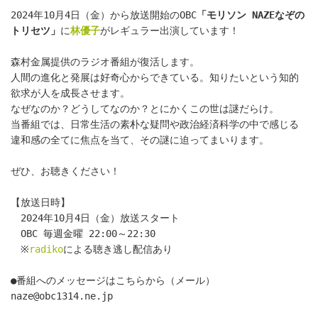
2024年10月4日（金）から放送開始のOBC
「モリソン NAZEなぞの
トリセツ」
に
林優子
がレギュラー出演しています！
森村金属提供のラジオ番組が復活します。
人間の進化と発展は好奇心からできている。知りたいという知的
欲求が人を成長させます。
なぜなのか？どうしてなのか？とにかくこの世は謎だらけ。
当番組では、日常生活の素朴な疑問や政治経済科学の中で感じる
違和感の全てに焦点を当て、その謎に迫ってまいります。
ぜひ、お聴きください！
【放送日時】
　2024年10月4日（金）放送スタート
　OBC 毎週金曜 22:00～22:30
　※
radiko
による聴き逃し配信あり
●番組へのメッセージはこちらから（メール）　
naze@obc1314.ne.jp