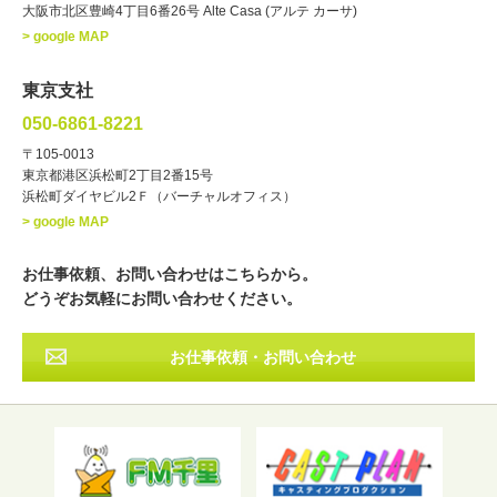
大阪市北区豊崎4丁目6番26号 Alte Casa (アルテ カーサ)
ナレーター
レポーター
> google MAP
ラジオパーソナリティー
実況
文化人・アーティスト
諸芸
東京支社
講談
モーションアクター
050-6861-8221
・年齢
〒105-0013
歳～
歳
東京都港区浜松町2丁目2番15号
浜松町ダイヤビル2Ｆ（バーチャルオフィス）
北海道
東北
関東
中部
・出身地
> google MAP
近畿
中国・四国
九州・沖縄
その他
お仕事依頼、お問い合わせはこちらから。
どうぞお気軽にお問い合わせください。
お仕事依頼・お問い合わせ
フリーワード検索