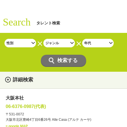
Search
タレント検索
詳細検索
女性
男性
・性別
大阪本社
俳優
声優
・ジャンル
06-6376-0987(代表)
お笑い・バラエティー
司会者
〒531-0072
大阪市北区豊崎4丁目6番26号 Alte Casa (アルテ カーサ)
ナレーター
レポーター
> google MAP