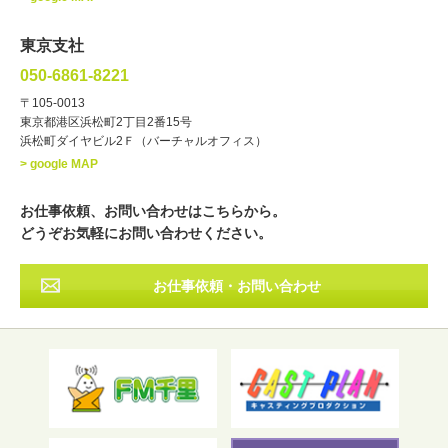
ラジオパーソナリティー
実況
文化人・アーティスト
諸芸
東京支社
講談
モーションアクター
050-6861-8221
・年齢
〒105-0013
歳～
歳
東京都港区浜松町2丁目2番15号
浜松町ダイヤビル2Ｆ（バーチャルオフィス）
北海道
東北
関東
中部
・出身地
> google MAP
近畿
中国・四国
九州・沖縄
その他
お仕事依頼、お問い合わせはこちらから。
どうぞお気軽にお問い合わせください。
お仕事依頼・お問い合わせ
フリーワード検索