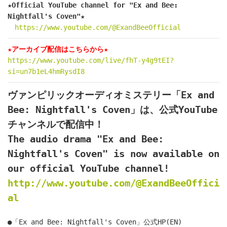
★Official YouTube channel for "Ex and Bee: 
Nightfall's Coven"★
https://www.youtube.com/@ExandBeeOfficial
★アーカイブ配信はこちらから★
https://www.youtube.com/live/fhT-y4g9tEI?
si=un7b1eL4hmRysdI8
ヴァンピリックオーディオミステリー「Ex and 
Bee: Nightfall's Coven」は、公式YouTube
チャンネルで配信中！
The audio drama "Ex and Bee: 
Nightfall's Coven" is now available on 
our official YouTube channel!
http://www.youtube.com/@ExandBeeOffici
al
●「Ex and Bee: Nightfall's Coven」公式HP(EN)　