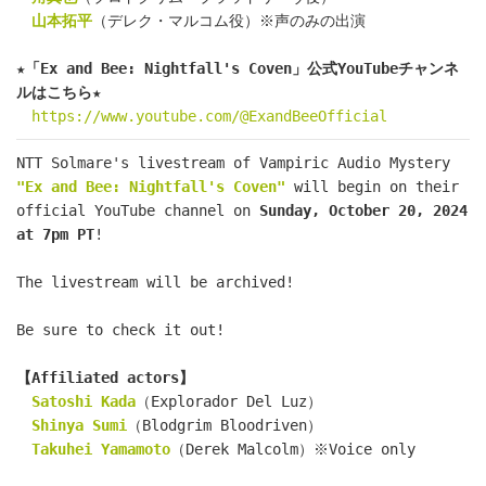
山本拓平
（デレク・マルコム役）※声のみの出演
★「Ex and Bee: Nightfall's Coven」公式YouTubeチャンネ
ルはこちら★
https://www.youtube.com/@ExandBeeOfficial
NTT Solmare's livestream of Vampiric Audio Mystery 
"Ex and Bee: Nightfall's Coven"
 will begin on their 
official YouTube channel on 
Sunday, October 20, 2024 
at 7pm PT
!
The livestream will be archived!
Be sure to check it out!
【Affiliated actors】
Satoshi Kada
（Explorador Del Luz）
Shinya Sumi
（Blodgrim Bloodriven）
Takuhei Yamamoto
（Derek Malcolm）※Voice only