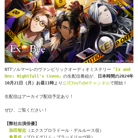
NTTソルマーレのヴァンピリックオーディオミステリー
「Ex and 
Bee: Nightfall's Coven」
の生配信番組が、
日本時間の2024年
10月21日（月）お昼11時
より
公式YouTubeチャンネル
で開始！
生配信はアーカイブ配信予定あり！
ぜひ、ご覧ください！
【弊社出演俳優】
加田智志
（エクスプロラドール・デルルース役）
角真也
（ブロドグリム・ブラッドリーヴ役）