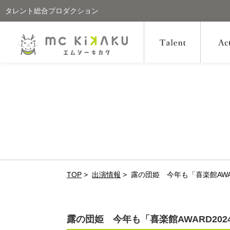
タレント総合プロダクション
TOP
>
出演情報
>
露の団姫 今年も「喜楽館AWA
露の団姫 今年も「喜楽館AWARD20