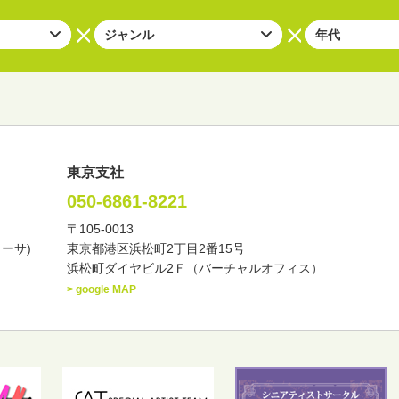
東京支社
050-6861-8221
〒105-0013
い・バラエティー
司会者
ナレーター
レポーター
カーサ)
東京都港区浜松町2丁目2番15号
諸芸
講談
モーションアクター
浜松町ダイヤビル2Ｆ（バーチャルオフィス）
> google MAP
東
中部
近畿
中国・四国
九州・沖縄