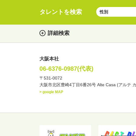
タレントを検索
詳細検索
大阪本社
女性
男性
・性別
06-6376-0987(代表)
〒531-0072
俳優
声優
お笑
・ジャンル
大阪市北区豊崎4丁目6番26号 Alte Casa (アルテ 
文化人・アーティスト
> google MAP
・年齢
歳～
歳
北海道
東北
関
・出身地