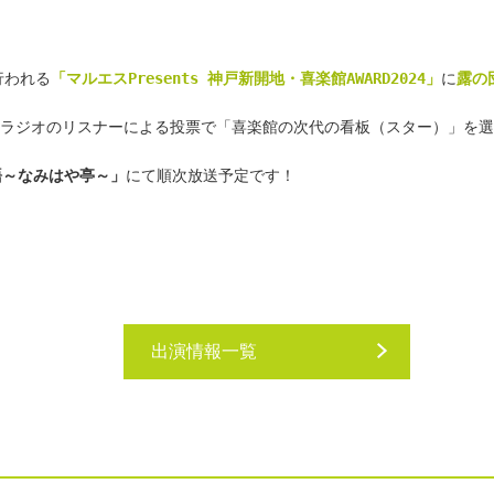
行われる
「マルエスPresents 神戸新開地・喜楽館AWARD2024」
に
露の
Cラジオのリスナーによる投票で「喜楽館の次代の看板（スター）」を
語～なみはや亭～」
にて順次放送予定です！
出演情報一覧