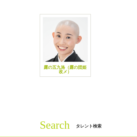
露の五九洛（露の団姫
改メ）
Search
タレント検索