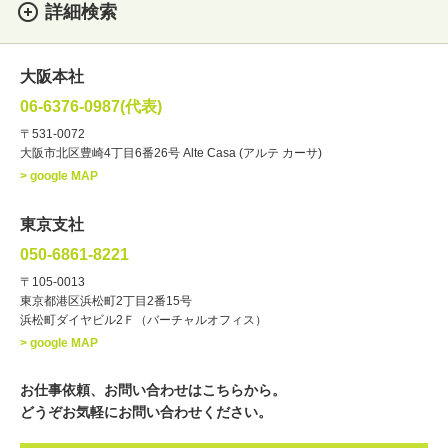
詳細検索
女性
男性
・性別
大阪本社
俳優
声優
・ジャンル
06-6376-0987(代表)
お笑い・バラエティー
司会者
〒531-0072
大阪市北区豊崎4丁目6番26号 Alte Casa (アルテ カーサ)
ナレーター
レポーター
> google MAP
ラジオパーソナリティー
実況
文化人・アーティスト
諸芸
東京支社
講談
モーションアクター
050-6861-8221
・年齢
〒105-0013
歳～
歳
東京都港区浜松町2丁目2番15号
浜松町ダイヤビル2Ｆ（バーチャルオフィス）
北海道
東北
関東
中部
・出身地
> google MAP
近畿
中国・四国
九州・沖縄
その他
お仕事依頼、お問い合わせはこちらから。
どうぞお気軽にお問い合わせください。