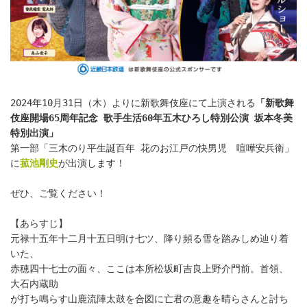
2024年10月31日（木）よりに新歌舞伎座にて上演される
「新歌舞
伎座開場65周年記念 歌手生活60年五木ひろし特別公演 坂本冬美
特別出演」
第一部「三木のり平生誕百年 花のお江戸の快男児　喧嘩安兵衛」
に
菰池剛史
が出演します！
ぜひ、ご覧ください！
【あらすじ】
元禄十五年十二月十五日明け七ツ、降り頻る雪を踏みしめ辿り着
いた、
赤穂四十七士の面々、ここは本所松坂町吉良上野介門前。首領、
大石内蔵助
が打ち鳴らす山鹿流陣太鼓を合図に亡君の意趣を晴らさんと討ち