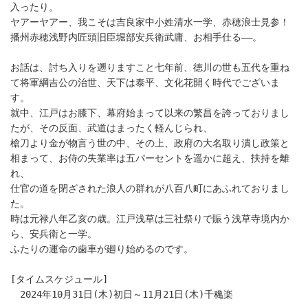
入ったり。
ヤアーヤアー、我こそは吉良家中小姓清水一学、赤穂浪士見参！
播州赤穂浅野内匠頭旧臣堀部安兵衛武庸、お相手仕る――。
お話は、討ち入りを遡りますこと七年前、徳川の世も五代を重ね
て将軍綱吉公の治世、天下は泰平、文化花開く時代でございま
す。
就中、江戸はお膝下、幕府始まって以来の繁昌を誇っておりまし
たが、その反面、武道はまったく軽んじられ、
槍刀より金が物言う世の中、その上、政府の大名取り潰し政策と
相まって、お侍の失業率は五パーセントを遥かに超え、扶持を離
れ、
仕官の道を閉ざされた浪人の群れが八百八町にあふれておりまし
た。
時は元禄八年乙亥の歳。江戸浅草は三社祭りで賑う浅草寺境内か
ら、安兵衛と一学。
ふたりの運命の歯車が廻り始めるのです。
[タイムスケジュール]
　2024年10月31日(木)初日～11月21日(木)千穐楽