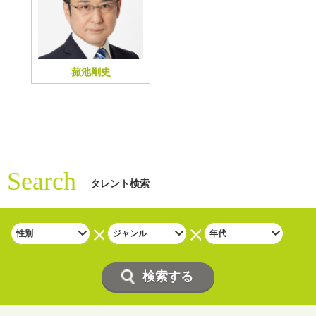
菰池剛史
Search
タレント検索