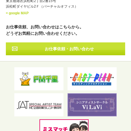
東京都港区浜松町2丁目2番15号
浜松町ダイヤビル2Ｆ（バーチャルオフィス）
北海道
東北
関東
中部
・出身地
> google MAP
近畿
中国・四国
九州・沖縄
その他
お仕事依頼、お問い合わせはこちらから。
どうぞお気軽にお問い合わせください。
お仕事依頼・お問い合わせ
フリーワード検索