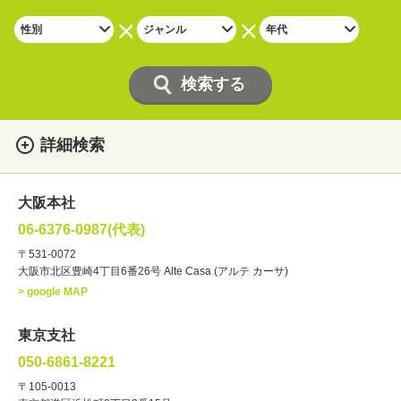
詳細検索
女性
男性
・性別
大阪本社
俳優
声優
・ジャンル
06-6376-0987(代表)
お笑い・バラエティー
司会者
〒531-0072
大阪市北区豊崎4丁目6番26号 Alte Casa (アルテ カーサ)
ナレーター
レポーター
> google MAP
ラジオパーソナリティー
実況
文化人・アーティスト
諸芸
東京支社
講談
モーションアクター
050-6861-8221
・年齢
〒105-0013
歳～
歳