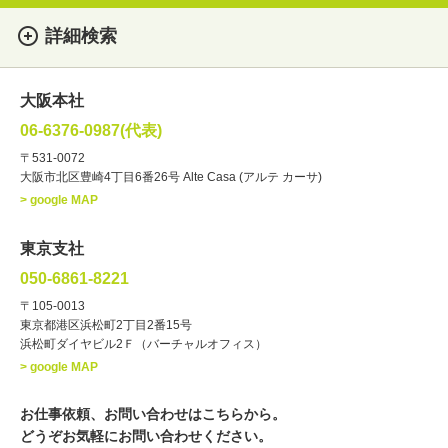
詳細検索
女性
男性
・性別
大阪本社
俳優
声優
・ジャンル
06-6376-0987(代表)
お笑い・バラエティー
司会者
〒531-0072
大阪市北区豊崎4丁目6番26号 Alte Casa (アルテ カーサ)
ナレーター
レポーター
> google MAP
ラジオパーソナリティー
実況
文化人・アーティスト
諸芸
東京支社
講談
モーションアクター
050-6861-8221
・年齢
〒105-0013
歳～
歳
東京都港区浜松町2丁目2番15号
浜松町ダイヤビル2Ｆ（バーチャルオフィス）
北海道
東北
関東
中部
・出身地
> google MAP
近畿
中国・四国
九州・沖縄
その他
お仕事依頼、お問い合わせはこちらから。
どうぞお気軽にお問い合わせください。