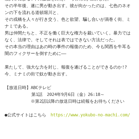
その半年後、遂に男が動き出す。彼が向かったのは、七色のネオ
ンの下を流れる道頓堀川と、
その戎橋を人々が行き交う、色と欲望、騙し合いが渦巻く街、ミ
ナミである。
男は仲間たちと、不正を働く巨大な権力を裁いていく。暴力では
なく、法律で。そしてそれは表ではできない方法だった。
その本当の理由はあの時の事件の報復のため、今も関西を牛耳る
闇のフィクサーを倒すために――
果たして、強大な力を封じ、報復を遂げることができるのか!?
今、ミナミの街で奴が動き出す。
【放送日時】ABCテレビ
　　　　　  第1話　2024年9月6日（金）26:18～
　　　　　　※第2話以降の放送日時は続報をお待ちください
●公式サイトはこちら　
https://www.yokubo-no-machi.com/