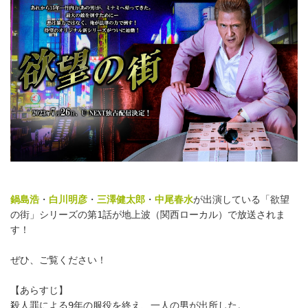
鍋島浩
・
白川明彦
・
三澤健太郎
・
中尾春水
が出演している「欲望
の街」シリーズの第1話が地上波（関西ローカル）で放送されま
す！
ぜひ、ご覧ください！
【あらすじ】
殺人罪による9年の服役を終え、一人の男が出所した。