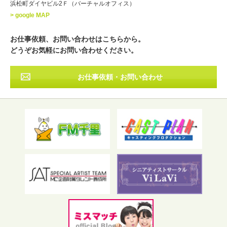
浜松町ダイヤビル2Ｆ（バーチャルオフィス）
北海道
東北
関東
中部
・出身地
> google MAP
近畿
中国・四国
九州・沖縄
その他
お仕事依頼、お問い合わせはこちらから。
どうぞお気軽にお問い合わせください。
お仕事依頼・お問い合わせ
フリーワード検索