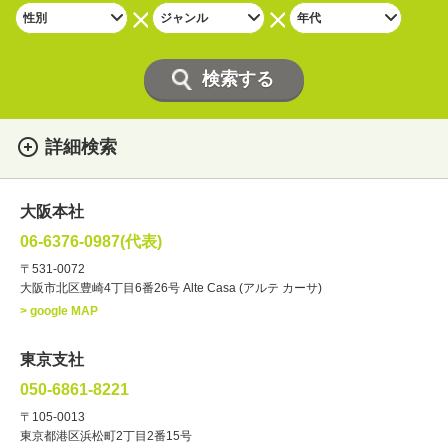
詳細検索
女性
男性
・性別
大阪本社
俳優
声優
・ジャンル
06-6376-0987(代表)
お笑い・バラエティー
司会者
〒531-0072
大阪市北区豊崎4丁目6番26号 Alte Casa (アルテ カーサ)
ナレーター
レポーター
> google MAP
ラジオパーソナリティー
実況
文化人・アーティスト
諸芸
東京支社
講談
モーションアクター
050-6861-8221
・年齢
〒105-0013
歳～
歳
東京都港区浜松町2丁目2番15号