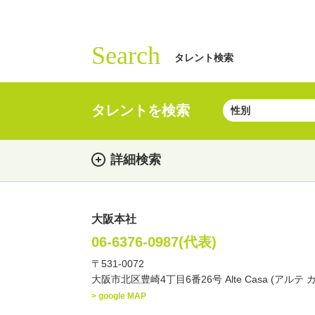
Search
タレント検索
タレントを検索
詳細検索
大阪本社
女性
男性
・性別
06-6376-0987(代表)
〒531-0072
俳優
声優
お笑
・ジャンル
大阪市北区豊崎4丁目6番26号 Alte Casa (アルテ 
文化人・アーティスト
> google MAP