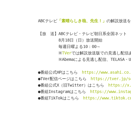
ABCテレビ
「素晴らしき哉、先生！」
の解説放送を
【放　送】ABCテレビ・テレビ朝日系全国ネット
　　　　　8月18日（日）放送開始
　　　　　毎週日曜よる10：00～
　　　　　※
TVer
では解説放送版での見逃し配信
　　　　　※Abemaによる見逃し配信、TELASA
●番組公式HPはこちら　
https://www.asahi.co.
●TVer配信ページはこちら　
https://tver.jp/s
●番組公式X（旧Twitter）はこちら　
https://x
●番組Instagramはこちら　
https://www.insta
●番組TikTokはこちら　
https://www.tiktok.c