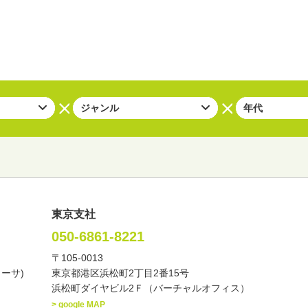
東京支社
050-6861-8221
〒105-0013
い・バラエティー
司会者
ナレーター
レポーター
カーサ)
東京都港区浜松町2丁目2番15号
諸芸
講談
モーションアクター
浜松町ダイヤビル2Ｆ（バーチャルオフィス）
> google MAP