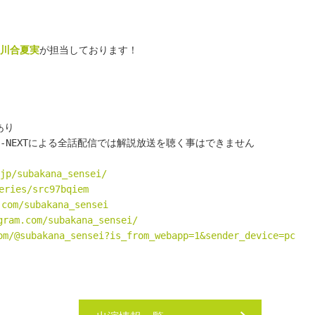
川合夏実
が担当しております！
あり
・U-NEXTによる全話配信では解説放送を聴く事はできません
jp/subakana_sensei/
eries/src97bqiem
.com/subakana_sensei
gram.com/subakana_sensei/
om/@subakana_sensei?is_from_webapp=1&sender_device=pc