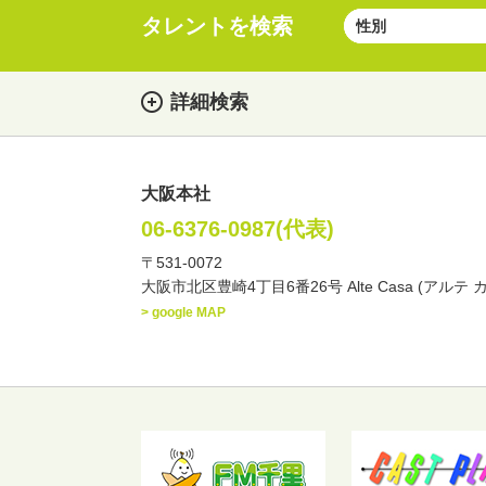
タレントを検索
詳細検索
大阪本社
女性
男性
・性別
06-6376-0987(代表)
〒531-0072
俳優
声優
お笑
・ジャンル
大阪市北区豊崎4丁目6番26号 Alte Casa (アルテ 
文化人・アーティスト
> google MAP
・年齢
歳～
歳
北海道
東北
関
・出身地