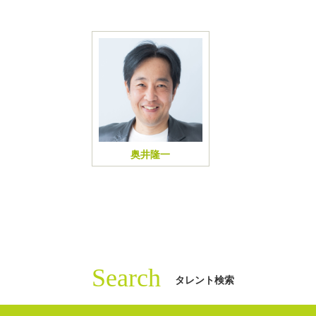
奥井隆一
Search
タレント検索