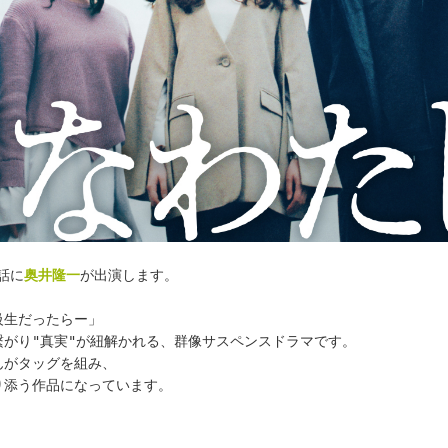
話に
奥井隆一
が出演します。
級生だったらー」
がり"真実"が紐解かれる、群像サスペンスドラマです。
んがタッグを組み、
り添う作品になっています。