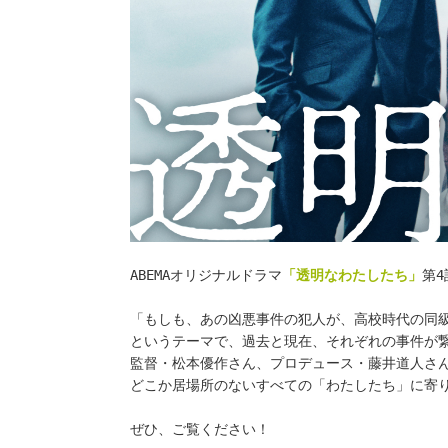
ABEMAオリジナルドラマ
「透明なわたしたち」
第4
「もしも、あの凶悪事件の犯人が、高校時代の同
というテーマで、過去と現在、それぞれの事件が繋
監督・松本優作さん、プロデュース・藤井道人さ
どこか居場所のないすべての「わたしたち」に寄
ぜひ、ご覧ください！