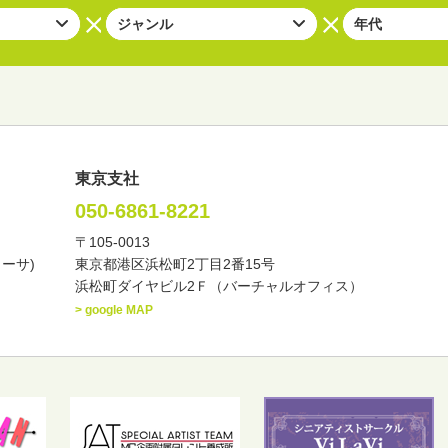
東京支社
050-6861-8221
〒105-0013
い・バラエティー
司会者
ナレーター
レポーター
カーサ)
東京都港区浜松町2丁目2番15号
諸芸
講談
モーションアクター
浜松町ダイヤビル2Ｆ（バーチャルオフィス）
> google MAP
東
中部
近畿
中国・四国
九州・沖縄