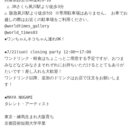
 △ JRさくら夙川駅より徒歩3分 

△ 阪急夙川駅より徒歩5分 ※専用駐車場はありません。 お車でお
越しの際はお近くの駐車場をご利用ください。

@worldtimes_gallery 

@world_times03 

▪️ワンちゃんネコちゃん連れOK！

▪️7/21(sun) closing party 12:00〜17:00

ワンドリンク・軽食はちょこっとご用意する予定ですが、おつま
みなどなどみなさまそれぞれにお持ちいただけるととてもありが
たいです！差し入れも大歓迎！

ワンドリンク以降、追加のドリンクはお店で注文をお願いしま
す！

▪️MAYA NOGAMI

タレント・アーティスト

東京・練馬生まれ大阪育ち

京都芸術短期大学卒業
