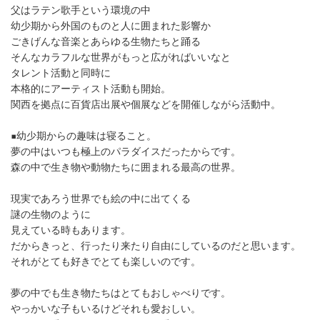
父はラテン歌手という環境の中

幼少期から外国のものと人に囲まれた影響か

ごきげんな音楽とあらゆる生物たちと踊る

そんなカラフルな世界がもっと広がればいいなと

タレント活動と同時に

本格的にアーティスト活動も開始。

関西を拠点に百貨店出展や個展などを開催しながら活動中。

▪️幼少期からの趣味は寝ること。

夢の中はいつも極上のパラダイスだったからです。

森の中で生き物や動物たちに囲まれる最高の世界。

現実であろう世界でも絵の中に出てくる

謎の生物のように

見えている時もあります。

だからきっと、行ったり来たり自由にしているのだと思います。

それがとても好きでとても楽しいのです。

夢の中でも生き物たちはとてもおしゃべりです。

やっかいな子もいるけどそれも愛おしい。
