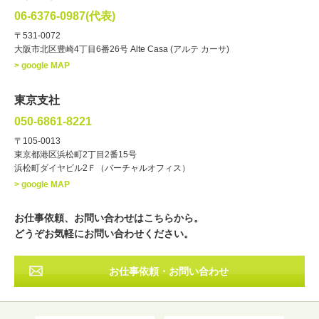
俳優
声優
・ジャンル
06-6376-0987(代表)
お笑い・バラエティー
司会者
〒531-0072
大阪市北区豊崎4丁目6番26号 Alte Casa (アルテ カーサ)
ナレーター
レポーター
> google MAP
ラジオパーソナリティー
実況
文化人・アーティスト
諸芸
東京支社
講談
モーションアクター
050-6861-8221
・年齢
〒105-0013
歳～
歳
東京都港区浜松町2丁目2番15号
浜松町ダイヤビル2Ｆ（バーチャルオフィス）
北海道
東北
関東
中部
・出身地
> google MAP
近畿
中国・四国
九州・沖縄
その他
お仕事依頼、お問い合わせはこちらから。
どうぞお気軽にお問い合わせください。
お仕事依頼・お問い合わせ