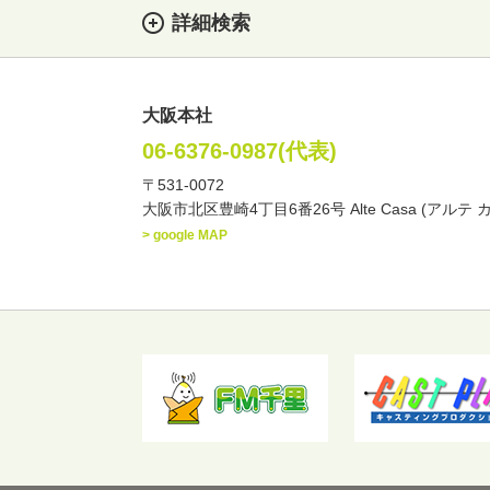
詳細検索
大阪本社
女性
男性
・性別
06-6376-0987(代表)
〒531-0072
俳優
声優
お笑
・ジャンル
大阪市北区豊崎4丁目6番26号 Alte Casa (アルテ 
文化人・アーティスト
> google MAP
・年齢
歳～
歳
北海道
東北
関
・出身地