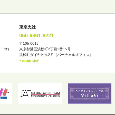
東京支社
050-6861-8221
〒105-0013
い・バラエティー
司会者
ナレーター
レポーター
カーサ)
東京都港区浜松町2丁目2番15号
諸芸
講談
モーションアクター
浜松町ダイヤビル2Ｆ（バーチャルオフィス）
> google MAP
東
中部
近畿
中国・四国
九州・沖縄