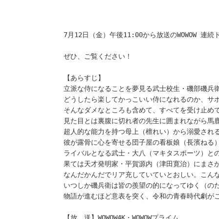
7月12日（金）午後11:00から放送のWOWOW 連続ド
ぜひ、ご覧ください！
【あらすじ】
立派な侍になることを夢見る武士校生・磯部磯兵
どうしたら楽してかっこいい侍になれるのか、サ
そんなダメなところも含めて、すべてを受け止め
見た目とは裏腹に切れ者の先生に囲まれながら馬
超人的な能力を持つ母上（檀れい）から溺愛され
彼が露骨に心を寄せる団子屋の看板娘（長濱ねる
ライバルとなる武士・大八（マキタスポーツ）と
果ては天才発明家・平賀源内（津田寛治）にまさ
なんだかんだでリア充していていとおしい。こんな
いつしか磯兵衛は皆の羨望の的になってゆく（の
物語が進むほど意表を突く、令和の青春時代劇が
【放　送】WOWOW4K・WOWOWプライム