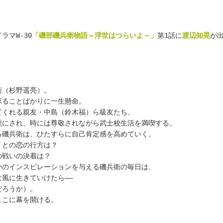
ラマW-30
「磯部磯兵衛物語～浮世はつらいよ～」
第1話に
渡辺知晃
が
衛（杉野遥亮）。
ボることばかりに一生懸命。
てくれる親友・中島（鈴木福）ら級友たち、
鹿にされ、時には尊敬されながら武士校生活を満喫する。
る磯兵衛は、ひたすらに自己肯定感を高めていく。
）との恋の行方は？
の戦いの決着は？
かのインスピレーションを与える磯兵衛の毎日は、
風に生きていけたら――
だろうか）。
ここに幕を開ける。