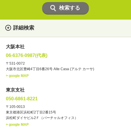
詳細検索
女性
男性
・性別
大阪本社
俳優
声優
・ジャンル
06-6376-0987(代表)
お笑い・バラエティー
司会者
〒531-0072
大阪市北区豊崎4丁目6番26号 Alte Casa (アルテ カーサ)
ナレーター
レポーター
> google MAP
ラジオパーソナリティー
実況
文化人・アーティスト
諸芸
東京支社
講談
モーションアクター
050-6861-8221
・年齢
〒105-0013
歳～
歳
東京都港区浜松町2丁目2番15号
浜松町ダイヤビル2Ｆ（バーチャルオフィス）
北海道
東北
関東
中部
・出身地
> google MAP
近畿
中国・四国
九州・沖縄